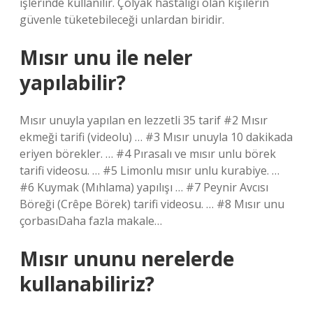
işlerinde kullanılır. Çölyak hastalığı olan kişilerin
güvenle tüketebileceği unlardan biridir.
Mısır unu ile neler
yapılabilir?
Mısır unuyla yapılan en lezzetli 35 tarif #2 Mısır
ekmeği tarifi (videolu) … #3 Mısır unuyla 10 dakikada
eriyen börekler. … #4 Pırasalı ve mısır unlu börek
tarifi videosu. … #5 Limonlu mısır unlu kurabiye. …
#6 Kuymak (Mıhlama) yapılışı … #7 Peynir Avcısı
Böreği (Crêpe Börek) tarifi videosu. … #8 Mısır unu
çorbasıDaha fazla makale…
Mısır ununu nerelerde
kullanabiliriz?