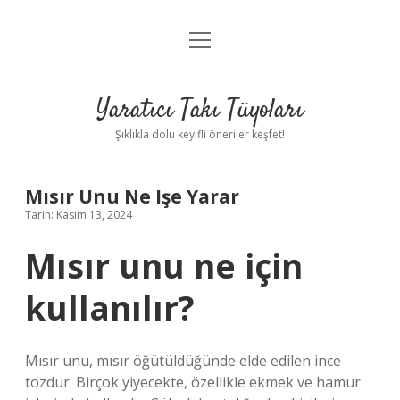
menüyü
Anasayfa
aç
Gizlilik Politikası
Yaratıcı Takı Tüyoları
Yasal Uyarı
Şıklıkla dolu keyifli öneriler keşfet!
Hakkımızda
Mısır Unu Ne Işe Yarar
Tarih: Kasım 13, 2024
Mısır unu ne için
kullanılır?
Mısır unu, mısır öğütüldüğünde elde edilen ince
tozdur. Birçok yiyecekte, özellikle ekmek ve hamur