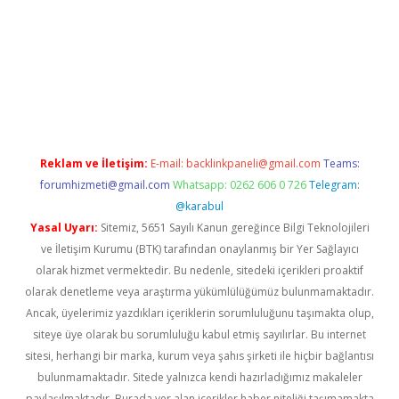
tci giriş
Reklam ve İletişim:
E-mail:
backlinkpaneli@gmail.com
Teams:
forumhizmeti@gmail.com
Whatsapp: 0262 606 0 726
Telegram:
@karabul
Yasal Uyarı:
Sitemiz, 5651 Sayılı Kanun gereğince Bilgi Teknolojileri
ve İletişim Kurumu (BTK) tarafından onaylanmış bir Yer Sağlayıcı
olarak hizmet vermektedir. Bu nedenle, sitedeki içerikleri proaktif
olarak denetleme veya araştırma yükümlülüğümüz bulunmamaktadır.
Ancak, üyelerimiz yazdıkları içeriklerin sorumluluğunu taşımakta olup,
siteye üye olarak bu sorumluluğu kabul etmiş sayılırlar. Bu internet
sitesi, herhangi bir marka, kurum veya şahıs şirketi ile hiçbir bağlantısı
bulunmamaktadır. Sitede yalnızca kendi hazırladığımız makaleler
paylaşılmaktadır. Burada yer alan içerikler haber niteliği taşımamakta