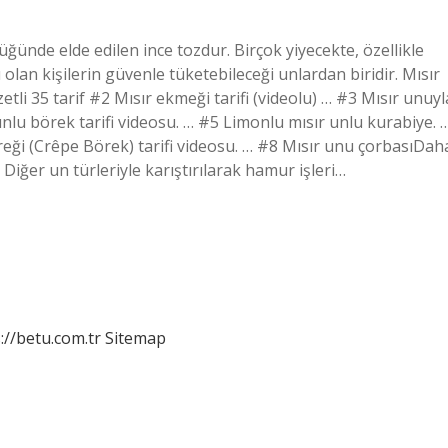
düğünde elde edilen ince tozdur. Birçok yiyecekte, özellikle
 olan kişilerin güvenle tüketebileceği unlardan biridir. Mısır
zetli 35 tarif #2 Mısır ekmeği tarifi (videolu) … #3 Mısır unuyl
unlu börek tarifi videosu. … #5 Limonlu mısır unlu kurabiye. 
reği (Crêpe Börek) tarifi videosu. … #8 Mısır unu çorbasıDah
Diğer un türleriyle karıştırılarak hamur işleri…
://betu.com.tr
Sitemap