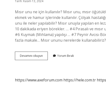
Tarih: Kasım 13, 2024
Mısır unu ne için kullanılır? Mısır unu, mısır öğütül
ekmek ve hamur işlerinde kullanılır. Çölyak hastalığı
unu ile neler yapılabilir? Mısır unuyla yapılan en lez
10 dakikada eriyen börekler. … #4 Pırasalı ve mısır 
#6 Kuymak (Mıhlama) yapılışı … #7 Peynir Avcısı Bö
fazla makale… Mısır ununu nerelerde kullanabiliriz? 
Mısır
Devamını okuyun
Yorum Bırak
Unu
Ne
Işe
Yarar
https://www.axeforum.com
https://hele.com.tr
https