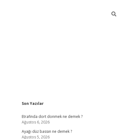
Sidebar
Son Yazılar
betci gir
Etrafinda dort donmek ne demek ?
Ağustos 6, 2026
Ayağı düz bassın ne demek ?
Ağustos 5, 2026