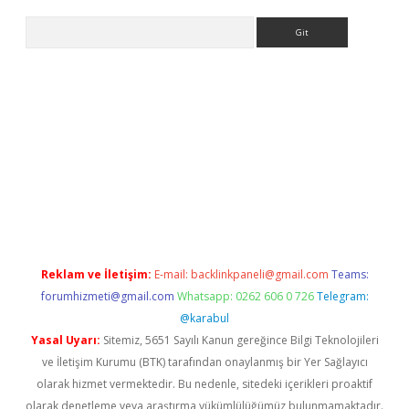
Arama
betci giriş
Reklam ve İletişim:
E-mail:
backlinkpaneli@gmail.com
Teams:
forumhizmeti@gmail.com
Whatsapp: 0262 606 0 726
Telegram:
@karabul
Yasal Uyarı:
Sitemiz, 5651 Sayılı Kanun gereğince Bilgi Teknolojileri
ve İletişim Kurumu (BTK) tarafından onaylanmış bir Yer Sağlayıcı
olarak hizmet vermektedir. Bu nedenle, sitedeki içerikleri proaktif
olarak denetleme veya araştırma yükümlülüğümüz bulunmamaktadır.