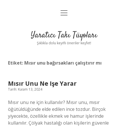
menüyü
Anasayfa
aç
Gizlilik Politikası
Yaratıcı Takı Tüyoları
Yasal Uyarı
Şıklıkla dolu keyifli öneriler keşfet!
Hakkımızda
Etiket:
Mısır unu bağırsakları çalıştırır mı
Mısır Unu Ne Işe Yarar
Tarih: Kasım 13, 2024
Mısır unu ne için kullanılır? Mısır unu, mısır
öğütüldüğünde elde edilen ince tozdur. Birçok
yiyecekte, özellikle ekmek ve hamur işlerinde
kullanılır. Çölyak hastalığı olan kişilerin güvenle