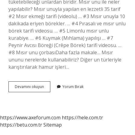
tüketebileceği unlardan biridir. Mısır unu ile neler
yapılabilir? Mısır unuyla yapılan en lezzetli 35 tarif
#2 Mısır ekmeği tarifi (videolu) … #3 Mısır unuyla 10
dakikada eriyen börekler. … #4 Pırasalı ve mısır unlu
börek tarifi videosu. … #5 Limonlu mısır unlu
kurabiye. … #6 Kuymak (Mıhlama) yapılışı … #7
Peynir Avcısı Böreği (Crêpe Börek) tarifi videosu. …
#8 Mısır unu çorbasıDaha fazla makale… Mısır
ununu nerelerde kullanabiliriz? Diğer un türleriyle
karıştırılarak hamur işleri…
Mısır
Devamını okuyun
Yorum Bırak
Unu
Ne
Işe
Yarar
https://www.axeforum.com
https://hele.com.tr
https://betu.com.tr
Sitemap