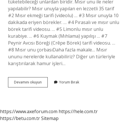
tüketebileceği unlardan biridir. Mısır unu ile neler
yapılabilir? Mısır unuyla yapılan en lezzetli 35 tarif
#2 Mısır ekmeği tarifi (videolu) … #3 Mısır unuyla 10
dakikada eriyen börekler. … #4 Pırasalı ve mısır unlu
börek tarifi videosu. … #5 Limonlu mısır unlu
kurabiye. … #6 Kuymak (Mıhlama) yapılışı … #7
Peynir Avcısı Böreği (Crêpe Börek) tarifi videosu. …
#8 Mısır unu çorbasıDaha fazla makale… Mısır
ununu nerelerde kullanabiliriz? Diğer un türleriyle
karıştırılarak hamur işleri…
Mısır
Devamını okuyun
Yorum Bırak
Unu
Ne
Işe
Yarar
https://www.axeforum.com
https://hele.com.tr
https://betu.com.tr
Sitemap