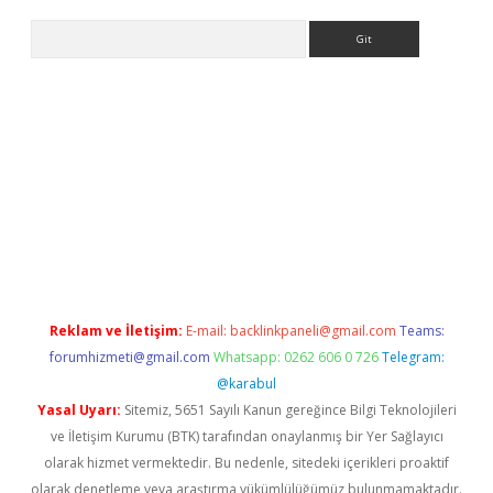
Arama
betci giriş
Reklam ve İletişim:
E-mail:
backlinkpaneli@gmail.com
Teams:
forumhizmeti@gmail.com
Whatsapp: 0262 606 0 726
Telegram:
@karabul
Yasal Uyarı:
Sitemiz, 5651 Sayılı Kanun gereğince Bilgi Teknolojileri
ve İletişim Kurumu (BTK) tarafından onaylanmış bir Yer Sağlayıcı
olarak hizmet vermektedir. Bu nedenle, sitedeki içerikleri proaktif
olarak denetleme veya araştırma yükümlülüğümüz bulunmamaktadır.