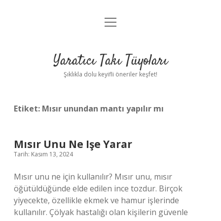
menüyü
Anasayfa
aç
Gizlilik Politikası
Yaratıcı Takı Tüyoları
Yasal Uyarı
Şıklıkla dolu keyifli öneriler keşfet!
Hakkımızda
Etiket:
Mısır unundan mantı yapılır mı
Mısır Unu Ne Işe Yarar
Tarih: Kasım 13, 2024
Mısır unu ne için kullanılır? Mısır unu, mısır
öğütüldüğünde elde edilen ince tozdur. Birçok
yiyecekte, özellikle ekmek ve hamur işlerinde
kullanılır. Çölyak hastalığı olan kişilerin güvenle