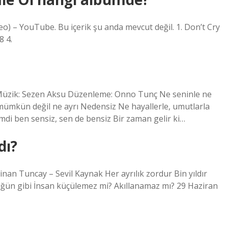
eo) – YouTube. Bu içerik şu anda mevcut değil. 1. Don’t Cry
8 4.
 Müzik: Sezen Aksu Düzenleme: Onno Tunç Ne seninle ne
 mümkün değil ne ayrı Nedensiz Ne hayallerle, umutlarla
imdi ben sensiz, sen de bensiz Bir zaman gelir ki…
dı?
an Tuncay – Sevil Kaynak Her ayrılık zordur Bin yıldır
ğün gibi İnsan küçülemez mi? Akıllanamaz mı? 29 Haziran