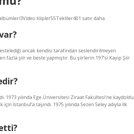
ümü?
bümleri3Video klipler55Tekliler401 satır daha
var?
estelediği ancak kendisi tarafından seslendirilmeyen
 fazla şiir ve beste yapmıştır. Bu şiirlerin 197’si Kayıp Şiir
edir?
ı. 1973 yılında Ege Üniversitesi Ziraat Fakültesi’ne kaydoldu
için İstanbul’a taşındı. 1975 yılında Sezen Seley adıyla ilk
etti?