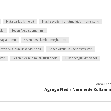
Hata şarkısı kime ait
Nasıl sevdiğimi unutma lütfen hangi şarkı
mde
Sezen Aksu göçmen mi
 kaç albümü
Sezen Aksu kimleri meşhur etti
Sezen Aksunun ilk şarkısı nedir
Sezen Aksunun kaç bestesi var
 var
Sezen Aksunun müzik türü nedir
Tükeneceğizi kim yazdı
Sonraki Yaz
Agrega Nedir Nerelerde Kullanılı