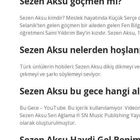
Sezen Aksu göçmen mi?
Sezen Aksu kimdir? Meslek hayatında Küçük Serçe o
Selanik’ten gelen göçmen bir aileden gelen Fen Bil
öğretmeni Sami Yıldırım Bey’in kızıdır. Sezen Aksu,
Sezen Aksu nelerden hoşlan
Türk ünlülerin hobileri; Sezen Aksu dikiş dikmeyi v
çekmeyi ve şarkı söylemeyi seviyor.
Sezen Aksu bu gece hangi 
Bu Gece – YouTube. Bu içerik kullanılamıyor. Video
Sezen Aksu Sen Ağlama ℗ SN Music Publishing Yayı
olarak oluşturulmuştur.
Sezen Aksu Haydi Gel Benim