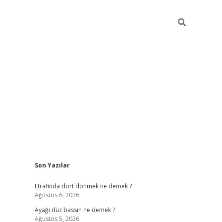
Sidebar
Son Yazılar
betci giriş
Etrafinda dort donmek ne demek ?
Ağustos 6, 2026
Ayağı düz bassın ne demek ?
Ağustos 5, 2026