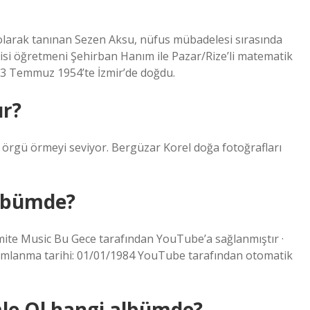
larak tanınan Sezen Aksu, nüfus mübadelesi sırasında
gisi öğretmeni Şehirban Hanım ile Pazar/Rize’li matematik
 13 Temmuz 1954’te İzmir’de doğdu.
ır?
e örgü örmeyi seviyor. Bergüzar Korel doğa fotoğrafları
albümde?
mite Music Bu Gece tarafından YouTube’a sağlanmıştır ·
mlanma tarihi: 01/01/1984 YouTube tarafından otomatik
le Ol hangi albümde?