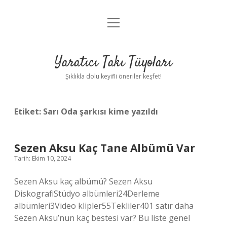
menüyü
Anasayfa
aç
Gizlilik Politikası
Yaratıcı Takı Tüyoları
Yasal Uyarı
Şıklıkla dolu keyifli öneriler keşfet!
Hakkımızda
Etiket:
Sarı Oda şarkısı kime yazıldı
Sezen Aksu Kaç Tane Albümü Var
Tarih: Ekim 10, 2024
Sezen Aksu kaç albümü? Sezen Aksu
DiskografiStüdyo albümleri24Derleme
albümleri3Video klipler55Tekliler401 satır daha
Sezen Aksu’nun kaç bestesi var? Bu liste genel