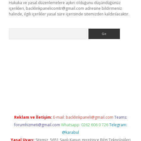
Hukuka ve yasal düzenlemelere aykırı olduğunu düşündüğünüz
içerikleri,
backlinkpanelicomtr@gmail.com
adresine bildirmeniz
halinde, ilgili içerikler yasal süre içerisinde sitemizden kaldırılacaktır.
Arama
betci giriş
Reklam ve İletişim:
E-mail:
backlinkpaneli@gmail.com
Teams:
forumhizmeti@gmail.com
Whatsapp: 0262 606 0 726
Telegram:
@karabul
Yasal Uyarı:
Sitemiz, 5651 Sayılı Kanun gereğince Bilgi Teknolojileri