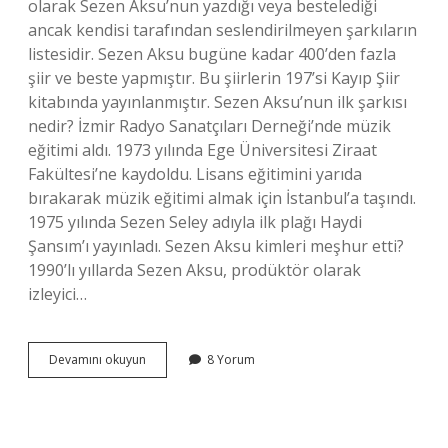
olarak Sezen Aksu’nun yazdığı veya bestelediği
ancak kendisi tarafından seslendirilmeyen şarkıların
listesidir. Sezen Aksu bugüne kadar 400’den fazla
şiir ve beste yapmıştır. Bu şiirlerin 197’si Kayıp Şiir
kitabında yayınlanmıştır. Sezen Aksu’nun ilk şarkısı
nedir? İzmir Radyo Sanatçıları Derneği’nde müzik
eğitimi aldı. 1973 yılında Ege Üniversitesi Ziraat
Fakültesi’ne kaydoldu. Lisans eğitimini yarıda
bırakarak müzik eğitimi almak için İstanbul’a taşındı.
1975 yılında Sezen Seley adıyla ilk plağı Haydi
Şansım’ı yayınladı. Sezen Aksu kimleri meşhur etti?
1990’lı yıllarda Sezen Aksu, prodüktör olarak
izleyici…
Sezen
Devamını okuyun
8 Yorum
Aksu
Kaç
Tane
Albümü