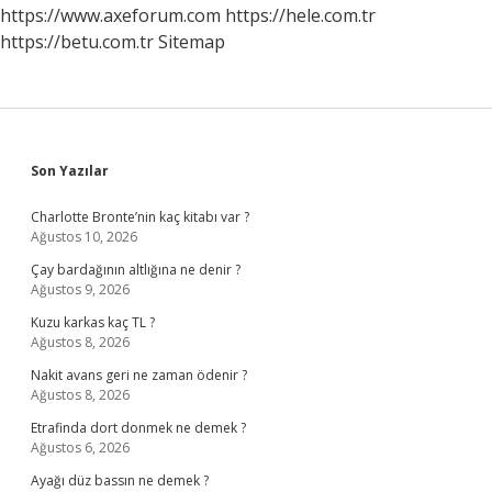
Var
https://www.axeforum.com
https://hele.com.tr
https://betu.com.tr
Sitemap
Sidebar
Son Yazılar
Charlotte Bronte’nin kaç kitabı var ?
Ağustos 10, 2026
Çay bardağının altlığına ne denir ?
Ağustos 9, 2026
Kuzu karkas kaç TL ?
Ağustos 8, 2026
Nakit avans geri ne zaman ödenir ?
Ağustos 8, 2026
Etrafinda dort donmek ne demek ?
Ağustos 6, 2026
Ayağı düz bassın ne demek ?