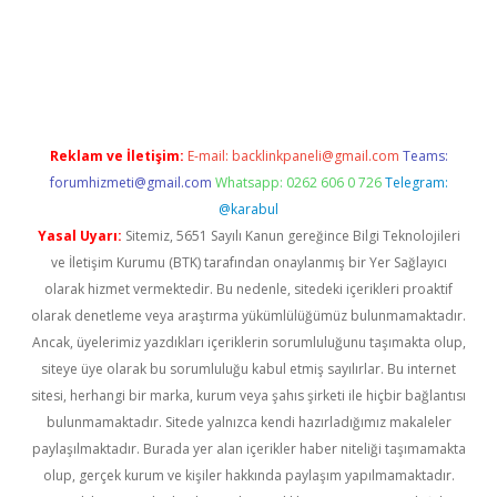
i giriş
Reklam ve İletişim:
E-mail:
backlinkpaneli@gmail.com
Teams:
forumhizmeti@gmail.com
Whatsapp: 0262 606 0 726
Telegram:
@karabul
Yasal Uyarı:
Sitemiz, 5651 Sayılı Kanun gereğince Bilgi Teknolojileri
ve İletişim Kurumu (BTK) tarafından onaylanmış bir Yer Sağlayıcı
olarak hizmet vermektedir. Bu nedenle, sitedeki içerikleri proaktif
olarak denetleme veya araştırma yükümlülüğümüz bulunmamaktadır.
Ancak, üyelerimiz yazdıkları içeriklerin sorumluluğunu taşımakta olup,
siteye üye olarak bu sorumluluğu kabul etmiş sayılırlar. Bu internet
sitesi, herhangi bir marka, kurum veya şahıs şirketi ile hiçbir bağlantısı
bulunmamaktadır. Sitede yalnızca kendi hazırladığımız makaleler
paylaşılmaktadır. Burada yer alan içerikler haber niteliği taşımamakta
olup, gerçek kurum ve kişiler hakkında paylaşım yapılmamaktadır.