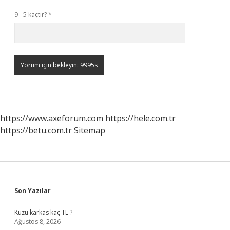
9 - 5 kaçtır?
*
https://www.axeforum.com
https://hele.com.tr
https://betu.com.tr
Sitemap
Sidebar
Son Yazılar
Kuzu karkas kaç TL ?
Ağustos 8, 2026