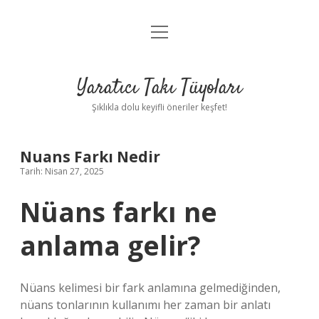
menüyü
Anasayfa
aç
Gizlilik Politikası
Yaratıcı Takı Tüyoları
Yasal Uyarı
Şıklıkla dolu keyifli öneriler keşfet!
Hakkımızda
Nuans Farkı Nedir
Tarih: Nisan 27, 2025
Nüans farkı ne
anlama gelir?
Nüans kelimesi bir fark anlamına gelmediğinden,
nüans tonlarının kullanımı her zaman bir anlatı