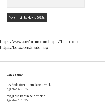
https://www.axeforum.com
https://hele.com.tr
https://betu.com.tr
Sitemap
Sidebar
Son Yazılar
Etrafinda dort donmek ne demek ?
Ağustos 6, 2026
Ayağı düz bassın ne demek ?
Ağustos 5, 2026