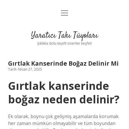
menüyü
Anasayfa
aç
Gizlilik Politikası
Yaratıcı Takı Tüyoları
Yasal Uyarı
Şıklıkla dolu keyifli öneriler keşfet!
Hakkımızda
Gırtlak Kanserinde Boğaz Delinir Mi
Tarih: Nisan 27, 2025
Gırtlak kanserinde
boğaz neden delinir?
Ek olarak, boynu çok gelişmiş aşamalarda korumak
her zaman mümkün olmayabilir ve tüm boyundan