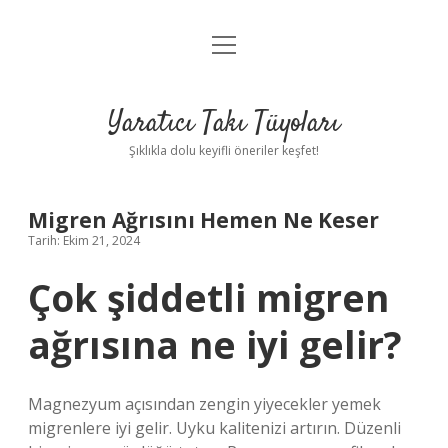
menüyü
Anasayfa
aç
Gizlilik Politikası
Yaratıcı Takı Tüyoları
Yasal Uyarı
Şıklıkla dolu keyifli öneriler keşfet!
Hakkımızda
Migren Ağrısını Hemen Ne Keser
Tarih: Ekim 21, 2024
Çok şiddetli migren
ağrısına ne iyi gelir?
Magnezyum açısından zengin yiyecekler yemek
migrenlere iyi gelir. Uyku kalitenizi artırın. Düzenli