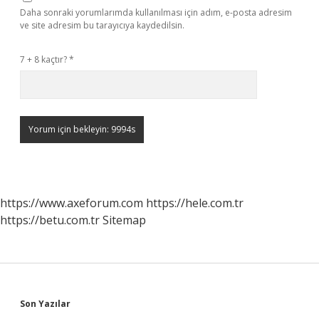
Daha sonraki yorumlarımda kullanılması için adım, e-posta adresim
ve site adresim bu tarayıcıya kaydedilsin.
7 + 8 kaçtır?
*
https://www.axeforum.com
https://hele.com.tr
https://betu.com.tr
Sitemap
Sidebar
Son Yazılar