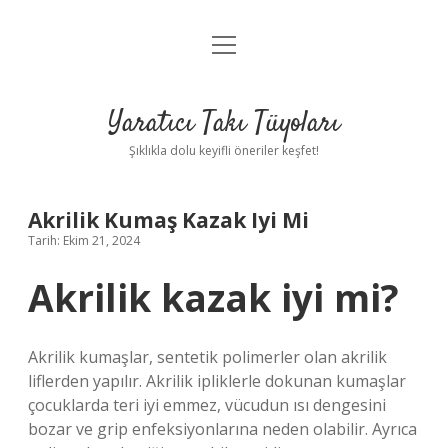
menüyü
Anasayfa
aç
Gizlilik Politikası
Yaratıcı Takı Tüyoları
Yasal Uyarı
Şıklıkla dolu keyifli öneriler keşfet!
Hakkımızda
Akrilik Kumaş Kazak Iyi Mi
Tarih: Ekim 21, 2024
Akrilik kazak iyi mi?
Akrilik kumaşlar, sentetik polimerler olan akrilik
liflerden yapılır. Akrilik ipliklerle dokunan kumaşlar
çocuklarda teri iyi emmez, vücudun ısı dengesini
bozar ve grip enfeksiyonlarına neden olabilir. Ayrıca