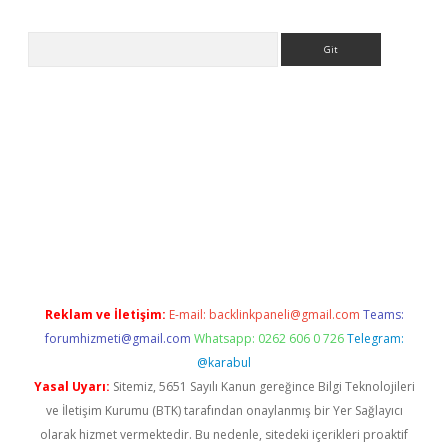
Arama
ş
Reklam ve İletişim:
E-mail:
backlinkpaneli@gmail.com
Teams:
forumhizmeti@gmail.com
Whatsapp: 0262 606 0 726
Telegram:
@karabul
Yasal Uyarı:
Sitemiz, 5651 Sayılı Kanun gereğince Bilgi Teknolojileri
ve İletişim Kurumu (BTK) tarafından onaylanmış bir Yer Sağlayıcı
olarak hizmet vermektedir. Bu nedenle, sitedeki içerikleri proaktif