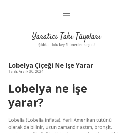
menüyü
Anasayfa
aç
Gizlilik Politikası
Yaratıcı Takı Tüyoları
Yasal Uyarı
Şıklıkla dolu keyifli öneriler keşfet!
Hakkımızda
Lobelya Çiçeği Ne Işe Yarar
Tarih: Aralık 30, 2024
Lobelya ne işe
yarar?
Lobelia (Lobelia inflata), Yerli Amerikan tütünü
olarak da bilinir, uzun zamandır astım, bronşit,