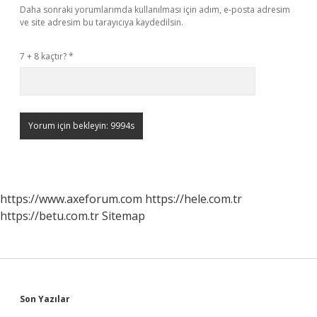
Daha sonraki yorumlarımda kullanılması için adım, e-posta adresim
ve site adresim bu tarayıcıya kaydedilsin.
7 + 8 kaçtır?
*
https://www.axeforum.com
https://hele.com.tr
https://betu.com.tr
Sitemap
Sidebar
Son Yazılar