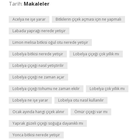
Tarih:
Makaleler
Acelya ne işe yarar
Bitkilerin çiçek açması için ne yapmalı
Labada yaprağı nerede yetişir
Limon melisa bitkisi oğul otu nerede yetişir
Lobelya bitkisi nerede yetişir
Lobelya çiçeği çok yıllık mı
Lobelya çiçeği nasıl yetiştirilir
Lobelya çiçeği ne zaman açar
Lobelya çiçeği tohumu ne zaman ekilir
Lobelya çok yıllık mı
Lobelya ne işe yarar
Lobelya otu nasıl kullanılır
Ocak ayında hangi çiçek alınır
Ömür çiçeği var mı
Yaprak güzeli çiçeği soğuğa dayanıklı mı
Yonca bitkisi nerede yetişir