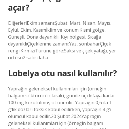
açar?
DiğerleriEkim zamanı:Şubat, Mart, Nisan, Mayıs,
Eylül, Ekim, Kasımİklim ve konum:Kısmi gölge,
Güneşli, Dona dayanıklı, Kıyı bölgesi, Sıcağa
dayanıklıÇiçeklenme zamanı:Yaz, sonbaharÇiçek
rengi:KırmızıTürüne göre:Saksı ve çiçek yatağı, yer
örtüsü2 satır daha
Lobelya otu nasıl kullanılır?
Yaprağın geleneksel kullanımları için (örneğin
balgam söktürücü olarak), günde üç defaya kadar
100 mg kurutulmuş ot önerilir. Yaprağın 0,6 ila 1
g’lık dozları toksik kabul edilirken, yaprağın 4 g’ı
ölümcül kabul edilir.20 Şubat 2024Yaprağın
geleneksel kullanımları için (örneğin balgam