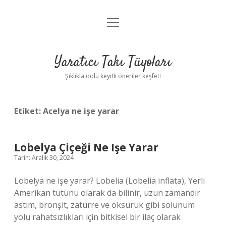
menüyü
Anasayfa
aç
Gizlilik Politikası
Yaratıcı Takı Tüyoları
Yasal Uyarı
Şıklıkla dolu keyifli öneriler keşfet!
Hakkımızda
Etiket:
Acelya ne işe yarar
Lobelya Çiçeği Ne Işe Yarar
Tarih: Aralık 30, 2024
Lobelya ne işe yarar? Lobelia (Lobelia inflata), Yerli
Amerikan tütünü olarak da bilinir, uzun zamandır
astım, bronşit, zatürre ve öksürük gibi solunum
yolu rahatsızlıkları için bitkisel bir ilaç olarak