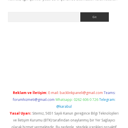
Arama
betci giriş
Reklam ve İletişim:
E-mail:
backlinkpaneli@gmail.com
Teams:
forumhizmeti@gmail.com
Whatsapp: 0262 606 0 726
Telegram:
@karabul
Yasal Uyarı:
Sitemiz, 5651 Sayılı Kanun gereğince Bilgi Teknolojileri
ve İletişim Kurumu (BTK) tarafından onaylanmış bir Yer Sağlayıcı
olarak hizmet vermektedir. Bu nedenle, sitedeki içerikleri proaktif