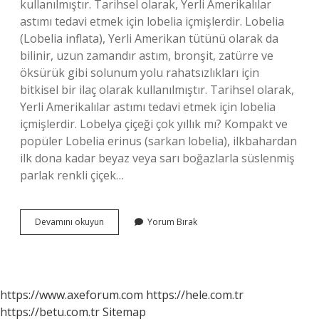
kullanılmıştır. Tarihsel olarak, Yerli Amerikalılar
astımı tedavi etmek için lobelia içmişlerdir. Lobelia
(Lobelia inflata), Yerli Amerikan tütünü olarak da
bilinir, uzun zamandır astım, bronşit, zatürre ve
öksürük gibi solunum yolu rahatsızlıkları için
bitkisel bir ilaç olarak kullanılmıştır. Tarihsel olarak,
Yerli Amerikalılar astımı tedavi etmek için lobelia
içmişlerdir. Lobelya çiçeği çok yıllık mı? Kompakt ve
popüler Lobelia erinus (sarkan lobelia), ilkbahardan
ilk dona kadar beyaz veya sarı boğazlarla süslenmiş
parlak renkli çiçek…
Lobelya
Devamını okuyun
Yorum Bırak
Çiçeği
Ne
Işe
Yarar
https://www.axeforum.com
https://hele.com.tr
https://betu.com.tr
Sitemap