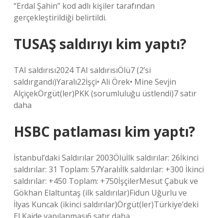
“Erdal Şahin” kod adlı kişiler tarafından
gerçekleştirildiği belirtildi.
TUSAŞ saldırıyı kim yaptı?
TAI saldırısı2024 TAI saldırısıÖlü7 (2’si
saldırgandı)Yaralı22İşçi• Ali Örek• Mine Sevjin
AlçiçekÖrgüt(ler)PKK (sorumluluğu üstlendi)7 satır
daha
HSBC patlaması kim yaptı?
İstanbul’daki Saldırılar 2003Ölüİlk saldırılar: 26İkinci
saldırılar: 31 Toplam: 57Yaralıİlk saldırılar: +300 İkinci
saldırılar: +450 Toplam: +750İşçilerMesut Çabuk ve
Gökhan Elaltuntaş (ilk saldırılar)Fidun Uğurlu ve
İlyas Kuncak (ikinci saldırılar)Örgüt(ler)Türkiye’deki
El Kaide yapılanması6 satır daha