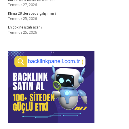
Temmuz 27, 2026
Klima 29 derecede çalışır mı ?
Temmuz 25, 2026
En çok ne iştah açar ?
Temmuz 25, 2026