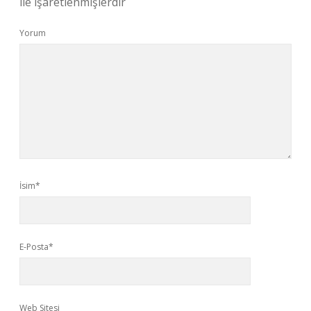
ile işaretlenmişlerdir
Yorum
İsim*
E-Posta*
Web Sitesi