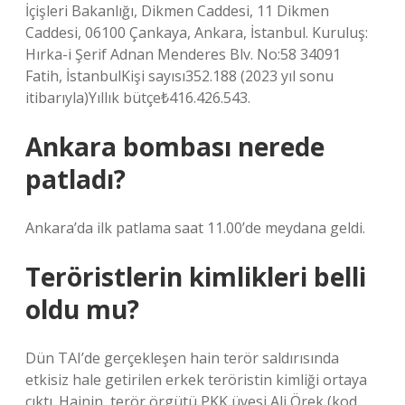
İçişleri Bakanlığı, Dikmen Caddesi, 11 Dikmen
Caddesi, 06100 Çankaya, Ankara, İstanbul. Kuruluş:
Hırka-i Şerif Adnan Menderes Blv. No:58 34091
Fatih, İstanbulKişi sayısı352.188 (2023 yıl sonu
itibarıyla)Yıllık bütçe₺416.426.543.
Ankara bombası nerede
patladı?
Ankara’da ilk patlama saat 11.00’de meydana geldi.
Teröristlerin kimlikleri belli
oldu mu?
Dün TAI’de gerçekleşen hain terör saldırısında
etkisiz hale getirilen erkek teröristin kimliği ortaya
çıktı. Hainin, terör örgütü PKK üyesi Ali Örek (kod