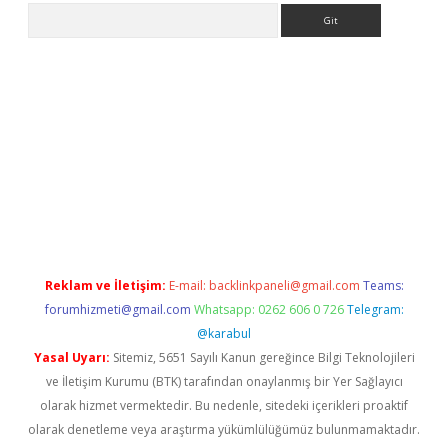
Arama
ci giriş
Reklam ve İletişim:
E-mail:
backlinkpaneli@gmail.com
Teams:
forumhizmeti@gmail.com
Whatsapp: 0262 606 0 726
Telegram:
@karabul
Yasal Uyarı:
Sitemiz, 5651 Sayılı Kanun gereğince Bilgi Teknolojileri
ve İletişim Kurumu (BTK) tarafından onaylanmış bir Yer Sağlayıcı
olarak hizmet vermektedir. Bu nedenle, sitedeki içerikleri proaktif
olarak denetleme veya araştırma yükümlülüğümüz bulunmamaktadır.