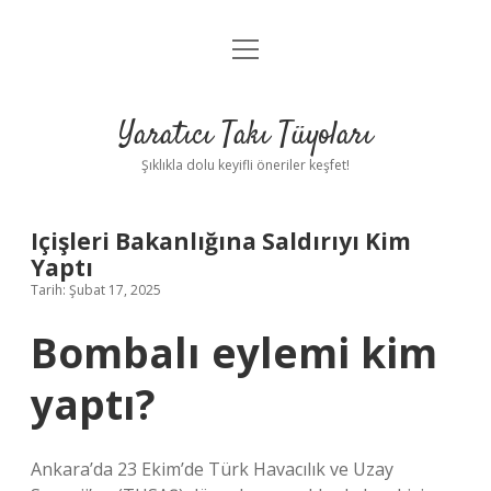
menüyü
Anasayfa
aç
Gizlilik Politikası
Yaratıcı Takı Tüyoları
Yasal Uyarı
Şıklıkla dolu keyifli öneriler keşfet!
Hakkımızda
Içişleri Bakanlığına Saldırıyı Kim
Yaptı
Tarih: Şubat 17, 2025
Bombalı eylemi kim
yaptı?
Ankara’da 23 Ekim’de Türk Havacılık ve Uzay