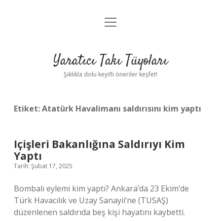
menüyü
Anasayfa
aç
Gizlilik Politikası
Yaratıcı Takı Tüyoları
Yasal Uyarı
Şıklıkla dolu keyifli öneriler keşfet!
Hakkımızda
Etiket:
Atatürk Havalimanı saldırısını kim yaptı
Içişleri Bakanlığına Saldırıyı Kim
Yaptı
Tarih: Şubat 17, 2025
Bombalı eylemi kim yaptı? Ankara’da 23 Ekim’de
Türk Havacılık ve Uzay Sanayii’ne (TUSAŞ)
düzenlenen saldırıda beş kişi hayatını kaybetti.