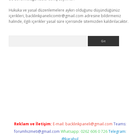
Hukuka ve yasal düzenlemelere aykırı olduğunu düşündüğünüz
içerikleri,
backlinkpanelicomtr@gmail.com
adresine bildirmeniz
halinde, ilgili içerikler yasal süre içerisinde sitemizden kaldırılacaktır.
Arama
betci giriş
Reklam ve İletişim:
E-mail:
backlinkpaneli@gmail.com
Teams:
forumhizmeti@gmail.com
Whatsapp: 0262 606 0 726
Telegram:
@karabul