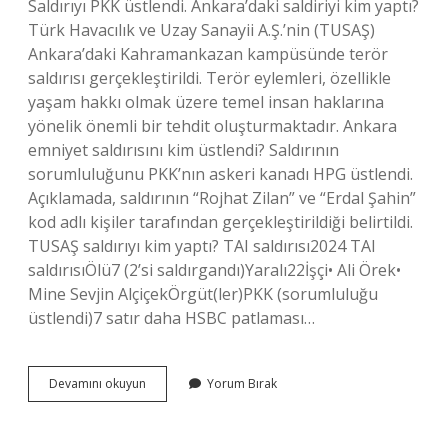
Saldırıyı PKK üstlendi. Ankara’daki saldiriyi kim yaptı?
Türk Havacılık ve Uzay Sanayii A.Ş.’nin (TUSAŞ)
Ankara’daki Kahramankazan kampüsünde terör
saldırısı gerçekleştirildi. Terör eylemleri, özellikle
yaşam hakkı olmak üzere temel insan haklarına
yönelik önemli bir tehdit oluşturmaktadır. Ankara
emniyet saldırısını kim üstlendi? Saldırının
sorumluluğunu PKK’nın askeri kanadı HPG üstlendi.
Açıklamada, saldırının “Rojhat Zilan” ve “Erdal Şahin”
kod adlı kişiler tarafından gerçekleştirildiği belirtildi.
TUSAŞ saldırıyı kim yaptı? TAI saldırısı2024 TAI
saldırısıÖlü7 (2’si saldırgandı)Yaralı22İşçi• Ali Örek•
Mine Sevjin AlçiçekÖrgüt(ler)PKK (sorumluluğu
üstlendi)7 satır daha HSBC patlaması…
Içişleri
Devamını okuyun
Yorum Bırak
Bakanlığına
Saldırıyı
Kim