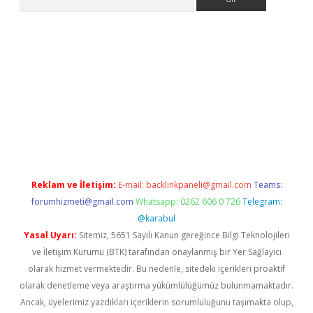
ci giriş
Reklam ve İletişim:
E-mail:
backlinkpaneli@gmail.com
Teams:
forumhizmeti@gmail.com
Whatsapp: 0262 606 0 726
Telegram:
@karabul
Yasal Uyarı:
Sitemiz, 5651 Sayılı Kanun gereğince Bilgi Teknolojileri
ve İletişim Kurumu (BTK) tarafından onaylanmış bir Yer Sağlayıcı
olarak hizmet vermektedir. Bu nedenle, sitedeki içerikleri proaktif
olarak denetleme veya araştırma yükümlülüğümüz bulunmamaktadır.
Ancak, üyelerimiz yazdıkları içeriklerin sorumluluğunu taşımakta olup,