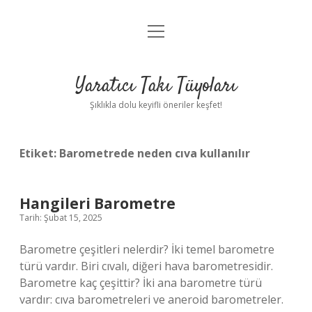
menüyü
Anasayfa
aç
Gizlilik Politikası
Yaratıcı Takı Tüyoları
Yasal Uyarı
Şıklıkla dolu keyifli öneriler keşfet!
Hakkımızda
Etiket:
Barometrede neden cıva kullanılır
Hangileri Barometre
Tarih: Şubat 15, 2025
Barometre çeşitleri nelerdir? İki temel barometre
türü vardır. Biri cıvalı, diğeri hava barometresidir.
Barometre kaç çeşittir? İki ana barometre türü
vardır: cıva barometreleri ve aneroid barometreler.