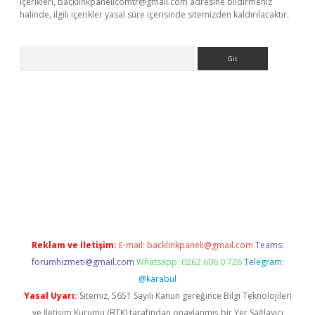
içerikleri,
backlinkpanelicomtr@gmail.com
adresine bildirmeniz
halinde, ilgili içerikler yasal süre içerisinde sitemizden kaldırılacaktır.
Arama
ş
Reklam ve İletişim:
E-mail:
backlinkpaneli@gmail.com
Teams:
forumhizmeti@gmail.com
Whatsapp: 0262 606 0 726
Telegram:
@karabul
Yasal Uyarı:
Sitemiz, 5651 Sayılı Kanun gereğince Bilgi Teknolojileri
ve İletişim Kurumu (BTK) tarafından onaylanmış bir Yer Sağlayıcı