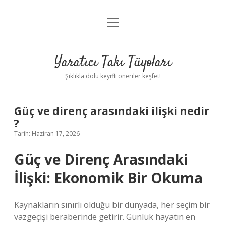
menüyü
Anasayfa
aç
Gizlilik Politikası
Yaratıcı Takı Tüyoları
Yasal Uyarı
Şıklıkla dolu keyifli öneriler keşfet!
Hakkımızda
Güç ve direnç arasındaki ilişki nedir
?
Tarih: Haziran 17, 2026
Güç ve Direnç Arasındaki
İlişki: Ekonomik Bir Okuma
Kaynakların sınırlı olduğu bir dünyada, her seçim bir
vazgeçişi beraberinde getirir. Günlük hayatın en