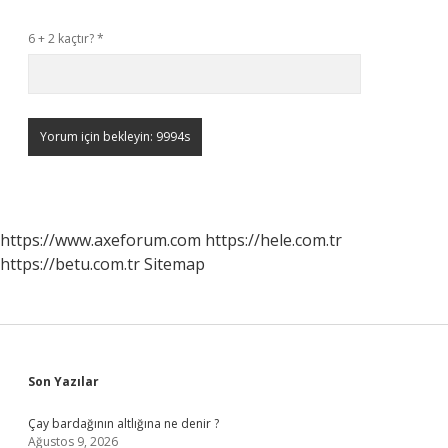
6 + 2 kaçtır?
*
https://www.axeforum.com
https://hele.com.tr
https://betu.com.tr
Sitemap
Sidebar
Son Yazılar
Çay bardağının altlığına ne denir ?
Ağustos 9, 2026