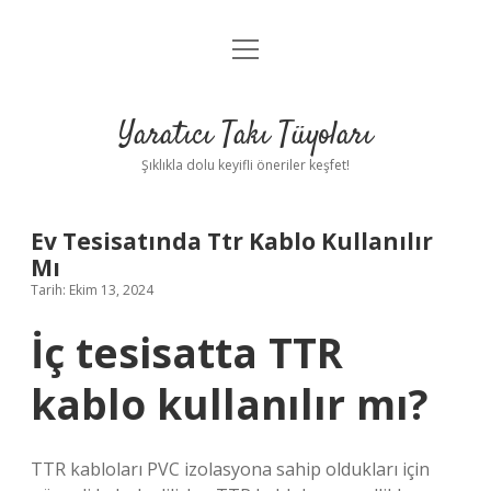
menüyü
Anasayfa
aç
Gizlilik Politikası
Yaratıcı Takı Tüyoları
Yasal Uyarı
Şıklıkla dolu keyifli öneriler keşfet!
Hakkımızda
Ev Tesisatında Ttr Kablo Kullanılır
Mı
Tarih: Ekim 13, 2024
İç tesisatta TTR
kablo kullanılır mı?
TTR kabloları PVC izolasyona sahip oldukları için