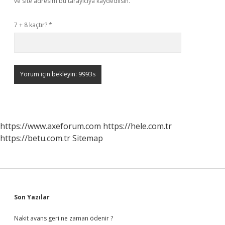
ve site adresim bu tarayıcıya kaydedilsin.
7 + 8 kaçtır?
*
https://www.axeforum.com
https://hele.com.tr
https://betu.com.tr
Sitemap
Sidebar
Son Yazılar
Nakit avans geri ne zaman ödenir ?