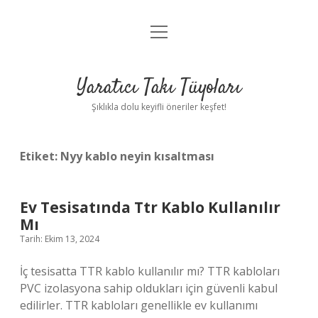
menüyü
Anasayfa
aç
Gizlilik Politikası
Yaratıcı Takı Tüyoları
Yasal Uyarı
Şıklıkla dolu keyifli öneriler keşfet!
Hakkımızda
Etiket:
Nyy kablo neyin kısaltması
Ev Tesisatında Ttr Kablo Kullanılır
Mı
Tarih: Ekim 13, 2024
İç tesisatta TTR kablo kullanılır mı? TTR kabloları
PVC izolasyona sahip oldukları için güvenli kabul
edilirler. TTR kabloları genellikle ev kullanımı