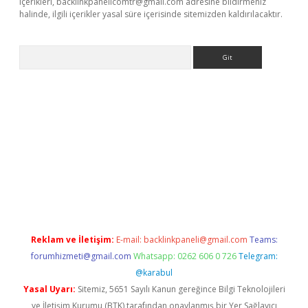
içerikleri,
backlinkpanelicomtr@gmail.com
adresine bildirmeniz
halinde, ilgili içerikler yasal süre içerisinde sitemizden kaldırılacaktır.
Arama
betci giriş
Reklam ve İletişim:
E-mail:
backlinkpaneli@gmail.com
Teams:
forumhizmeti@gmail.com
Whatsapp: 0262 606 0 726
Telegram:
@karabul
Yasal Uyarı:
Sitemiz, 5651 Sayılı Kanun gereğince Bilgi Teknolojileri
ve İletişim Kurumu (BTK) tarafından onaylanmış bir Yer Sağlayıcı