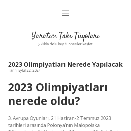
menüyü
Anasayfa
aç
Gizlilik Politikası
Yaratıcı Takı Tüyoları
Yasal Uyarı
Şıklıkla dolu keyifli öneriler keşfet!
Hakkımızda
2023 Olimpiyatları Nerede Yapılacak
Tarih: Eylül 22, 2024
2023 Olimpiyatları
nerede oldu?
3. Avrupa Oyunları, 21 Haziran-2 Temmuz 2023
tarihleri ​​arasında Polonya’nın Malopolska