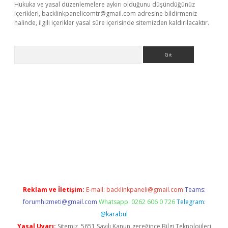
Hukuka ve yasal düzenlemelere aykırı olduğunu düşündüğünüz
içerikleri,
backlinkpanelicomtr@gmail.com
adresine bildirmeniz
halinde, ilgili içerikler yasal süre içerisinde sitemizden kaldırılacaktır.
Arama
ş
Reklam ve İletişim:
E-mail:
backlinkpaneli@gmail.com
Teams:
forumhizmeti@gmail.com
Whatsapp: 0262 606 0 726
Telegram:
@karabul
Yasal Uyarı:
Sitemiz, 5651 Sayılı Kanun gereğince Bilgi Teknolojileri