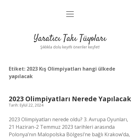
menüyü
Anasayfa
aç
Gizlilik Politikası
Yaratıcı Takı Tüyoları
Yasal Uyarı
Şıklıkla dolu keyifli öneriler keşfet!
Hakkımızda
Etiket:
2023 Kış Olimpiyatları hangi ülkede
yapılacak
2023 Olimpiyatları Nerede Yapılacak
Tarih: Eylül 22, 2024
2023 Olimpiyatları nerede oldu? 3. Avrupa Oyunları,
21 Haziran-2 Temmuz 2023 tarihleri ​​arasında
Polonya’nın Malopolska Bölgesi’ne bağlı Krakow’da,