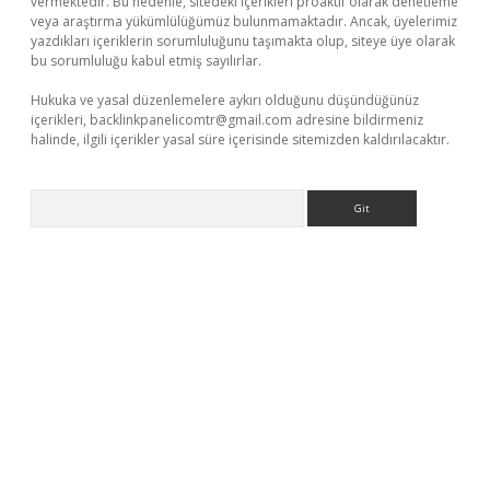
vermektedir. Bu nedenle, sitedeki içerikleri proaktif olarak denetleme
veya araştırma yükümlülüğümüz bulunmamaktadır. Ancak, üyelerimiz
yazdıkları içeriklerin sorumluluğunu taşımakta olup, siteye üye olarak
bu sorumluluğu kabul etmiş sayılırlar.
Hukuka ve yasal düzenlemelere aykırı olduğunu düşündüğünüz
içerikleri,
backlinkpanelicomtr@gmail.com
adresine bildirmeniz
halinde, ilgili içerikler yasal süre içerisinde sitemizden kaldırılacaktır.
Arama
etci giriş