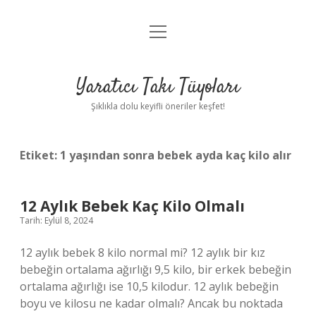
menüyü
Anasayfa
aç
Gizlilik Politikası
Yaratıcı Takı Tüyoları
Yasal Uyarı
Şıklıkla dolu keyifli öneriler keşfet!
Hakkımızda
Etiket:
1 yaşından sonra bebek ayda kaç kilo alır
12 Aylık Bebek Kaç Kilo Olmalı
Tarih: Eylül 8, 2024
12 aylık bebek 8 kilo normal mi? 12 aylık bir kız
bebeğin ortalama ağırlığı 9,5 kilo, bir erkek bebeğin
ortalama ağırlığı ise 10,5 kilodur. 12 aylık bebeğin
boyu ve kilosu ne kadar olmalı? Ancak bu noktada