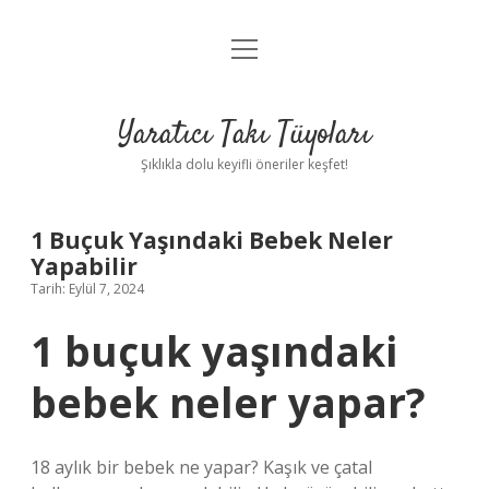
menüyü
Anasayfa
aç
Gizlilik Politikası
Yaratıcı Takı Tüyoları
Yasal Uyarı
Şıklıkla dolu keyifli öneriler keşfet!
Hakkımızda
1 Buçuk Yaşındaki Bebek Neler
Yapabilir
Tarih: Eylül 7, 2024
1 buçuk yaşındaki
bebek neler yapar?
18 aylık bir bebek ne yapar? Kaşık ve çatal