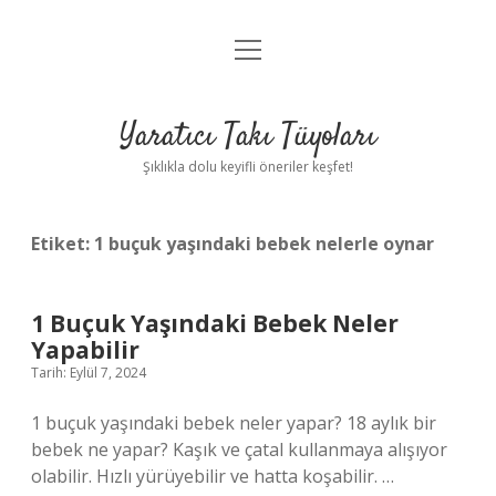
menüyü
Anasayfa
aç
Gizlilik Politikası
Yaratıcı Takı Tüyoları
Yasal Uyarı
Şıklıkla dolu keyifli öneriler keşfet!
Hakkımızda
Etiket:
1 buçuk yaşındaki bebek nelerle oynar
1 Buçuk Yaşındaki Bebek Neler
Yapabilir
Tarih: Eylül 7, 2024
1 buçuk yaşındaki bebek neler yapar? 18 aylık bir
bebek ne yapar? Kaşık ve çatal kullanmaya alışıyor
olabilir. Hızlı yürüyebilir ve hatta koşabilir. …