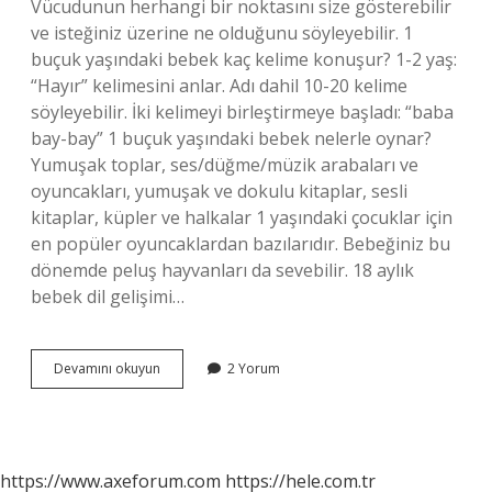
Vücudunun herhangi bir noktasını size gösterebilir
ve isteğiniz üzerine ne olduğunu söyleyebilir. 1
buçuk yaşındaki bebek kaç kelime konuşur? 1-2 yaş:
“Hayır” kelimesini anlar. Adı dahil 10-20 kelime
söyleyebilir. İki kelimeyi birleştirmeye başladı: “baba
bay-bay” 1 buçuk yaşındaki bebek nelerle oynar?
Yumuşak toplar, ses/düğme/müzik arabaları ve
oyuncakları, yumuşak ve dokulu kitaplar, sesli
kitaplar, küpler ve halkalar 1 yaşındaki çocuklar için
en popüler oyuncaklardan bazılarıdır. Bebeğiniz bu
dönemde peluş hayvanları da sevebilir. 18 aylık
bebek dil gelişimi…
1
Devamını okuyun
2 Yorum
Buçuk
Yaşındaki
Bebek
Neler
Yapabilir
https://www.axeforum.com
https://hele.com.tr