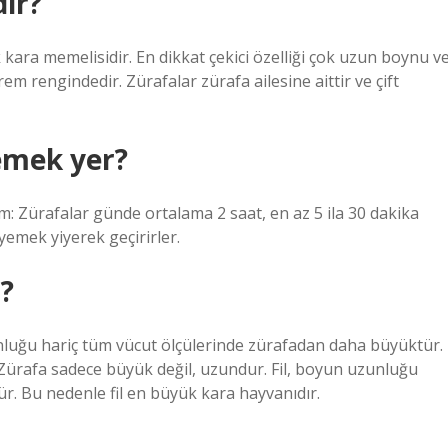
dir?
ara memelisidir. En dikkat çekici özelliği çok uzun boynu v
m ​​rengindedir. Zürafalar zürafa ailesine aittir ve çift
emek yer?
: Zürafalar günde ortalama 2 saat, en az 5 ila 30 dakika
yemek yiyerek geçirirler.
?
nluğu hariç tüm vücut ölçülerinde zürafadan daha büyüktür.
2Zürafa sadece büyük değil, uzundur. Fil, boyun uzunluğu
r. Bu nedenle fil en büyük kara hayvanıdır.