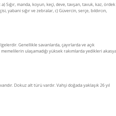
 a) Sığır, manda, koyun, keçi, deve, tavşan, tavuk, kaz, ördek
isi, yabani sığır ve zebralar, c) Güvercin, serçe, bıldırcın,
gelerdir. Genellikle savanlarda, çayırlarda ve açık
r memelilerin ulaşamadığı yüksek rakımlarda yedikleri akasy
vandır. Dokuz alt türü vardır. Vahşi doğada yaklaşık 26 yıl