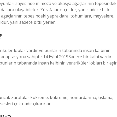
boyunları sayesinde mimoza ve akasya ağaçlarının tepesindek
llara ulaşabilirler. Zürafalar otçuldur, yani sadece bitki
ağaçlarının tepesindeki yapraklara, tohumlara, meyvelere,
dur, yani sadece bitki yerler.
?
triküler loblar vardır ve bunların tabanında insan kalbinin
zi adaptasyona sahiptir.14 Eylül 2019Sadece bir kalbi vardır.
bunların tabanında insan kalbinin ventriküler lobları birleşir
 ancak zürafalar kükreme, kükreme, homurdanma, tıslama,
sesleri çok nadir çıkarırlar.