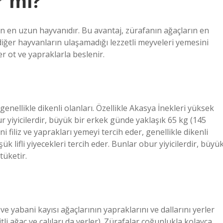
r mi?
 en uzun hayvanıdır. Bu avantaj, zürafanın ağaçların en
diğer hayvanların ulaşamadığı lezzetli meyveleri yemesini
er ot ve yapraklarla beslenir.
 genellikle dikenli olanları. Özellikle Akasya İnekleri yüksek
obur yiyicilerdir, büyük bir erkek günde yaklaşık 65 kg (145
filiz ve yaprakları yemeyi tercih eder, genellikle dikenli
şük lifli yiyecekleri tercih eder. Bunlar obur yiyicilerdir, büyü
tüketir.
 yabani kayısı ağaçlarının yapraklarını ve dallarını yerler
i ağaç ve çalıları da yerler). Zürafalar çoğunlukla kolayca