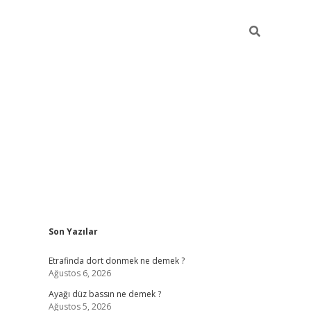
Sidebar
Son Yazılar
betci giriş
Etrafinda dort donmek ne demek ?
Ağustos 6, 2026
Ayağı düz bassın ne demek ?
Ağustos 5, 2026