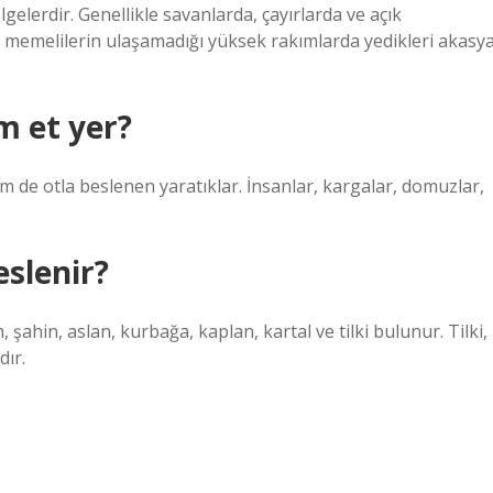
gelerdir. Genellikle savanlarda, çayırlarda ve açık
r memelilerin ulaşamadığı yüksek rakımlarda yedikleri akasy
m et yer?
 de otla beslenen yaratıklar. İnsanlar, kargalar, domuzlar,
eslenir?
, şahin, aslan, kurbağa, kaplan, kartal ve tilki bulunur. Tilki,
dır.