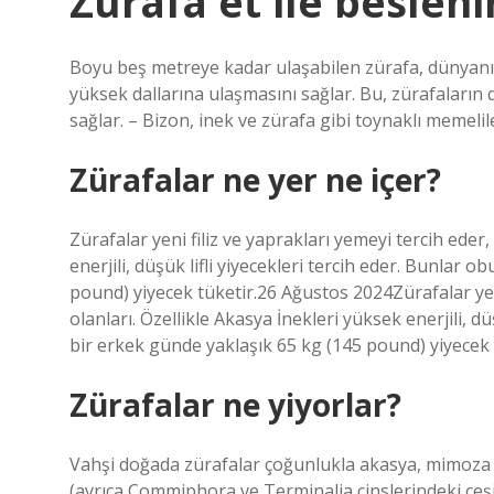
Zürafa et ile besleni
Boyu beş metreye kadar ulaşabilen zürafa, dünyanın
yüksek dallarına ulaşmasını sağlar. Bu, zürafaların 
sağlar. – Bizon, inek ve zürafa gibi toynaklı memelil
Zürafalar ne yer ne içer?
Zürafalar yeni filiz ve yaprakları yemeyi tercih eder,
enerjili, düşük lifli yiyecekleri tercih eder. Bunlar 
pound) yiyecek tüketir.26 Ağustos 2024Zürafalar yeni 
olanları. Özellikle Akasya İnekleri yüksek enerjili, dü
bir erkek günde yaklaşık 65 kg (145 pound) yiyecek 
Zürafalar ne yiyorlar?
Vahşi doğada zürafalar çoğunlukla akasya, mimoza ve
(ayrıca Commiphora ve Terminalia cinslerindeki çeşitl