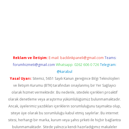
ci giriş
Reklam ve İletişim:
E-mail:
backlinkpaneli@gmail.com
Teams:
forumhizmeti@gmail.com
Whatsapp: 0262 606 0 726
Telegram:
@karabul
Yasal Uyarı:
Sitemiz, 5651 Sayılı Kanun gereğince Bilgi Teknolojileri
ve İletişim Kurumu (BTK) tarafından onaylanmış bir Yer Sağlayıcı
olarak hizmet vermektedir. Bu nedenle, sitedeki içerikleri proaktif
olarak denetleme veya araştırma yükümlülüğümüz bulunmamaktadır.
Ancak, üyelerimiz yazdıkları içeriklerin sorumluluğunu taşımakta olup,
siteye üye olarak bu sorumluluğu kabul etmiş sayılırlar. Bu internet
sitesi, herhangi bir marka, kurum veya şahıs şirketi ile hiçbir bağlantısı
bulunmamaktadır. Sitede yalnızca kendi hazırladığımız makaleler