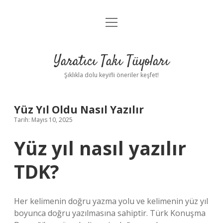
menüyü
Anasayfa
aç
Gizlilik Politikası
Yaratıcı Takı Tüyoları
Yasal Uyarı
Şıklıkla dolu keyifli öneriler keşfet!
Hakkımızda
Yüz Yıl Oldu Nasıl Yazılır
Tarih: Mayıs 10, 2025
Yüz yıl nasıl yazılır
TDK?
Her kelimenin doğru yazma yolu ve kelimenin yüz yıl
boyunca doğru yazılmasına sahiptir. Türk Konuşma