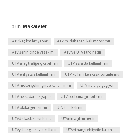
Tarih:
Makaleler
ATV kaç km hız yapar
ATV mi daha tehlikeli motor mu
ATV şehir içinde yasak mı
ATV ve UTV farkı nedir
UTV araç trafiğe çıkabilir mi
UTV asfaltta kullanılır mı
UTV ehliyetsiz kullanılır mı
UTV kullanırken kask zorunlu mu
UTV motor şehir içinde kullanılır mı
UTV ne diye geçiyor
UTV ne kadar hız yapar
UTV otobana girebilir mi
UTV plaka gerekir mi
UTV tehlikeli mi
UTVde kask zorunlu mu
UTVnin açılımı nedir
UTVyi hangi ehliyet kullanır
UTVyi hangi ehliyetle kullanılır