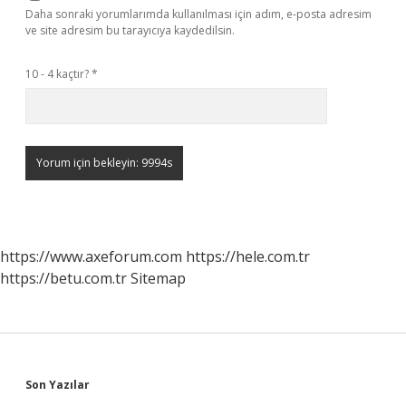
Daha sonraki yorumlarımda kullanılması için adım, e-posta adresim
ve site adresim bu tarayıcıya kaydedilsin.
10 - 4 kaçtır?
*
https://www.axeforum.com
https://hele.com.tr
https://betu.com.tr
Sitemap
Sidebar
Son Yazılar