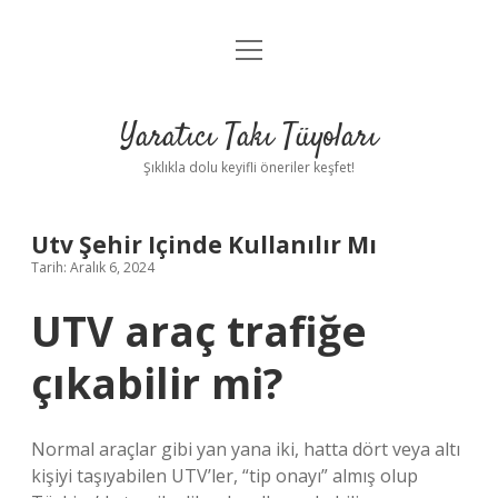
menüyü
Anasayfa
aç
Gizlilik Politikası
Yaratıcı Takı Tüyoları
Yasal Uyarı
Şıklıkla dolu keyifli öneriler keşfet!
Hakkımızda
Utv Şehir Içinde Kullanılır Mı
Tarih: Aralık 6, 2024
UTV araç trafiğe
çıkabilir mi?
Normal araçlar gibi yan yana iki, hatta dört veya altı
kişiyi taşıyabilen UTV’ler, “tip onayı” almış olup