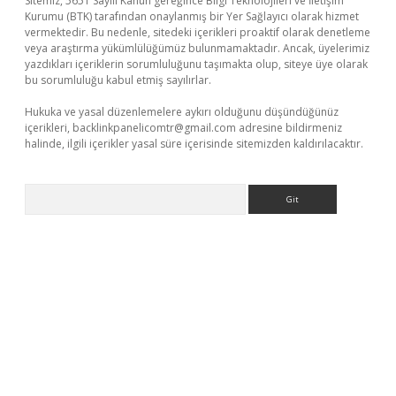
Sitemiz, 5651 Sayılı Kanun gereğince Bilgi Teknolojileri ve İletişim
Kurumu (BTK) tarafından onaylanmış bir Yer Sağlayıcı olarak hizmet
vermektedir. Bu nedenle, sitedeki içerikleri proaktif olarak denetleme
veya araştırma yükümlülüğümüz bulunmamaktadır. Ancak, üyelerimiz
yazdıkları içeriklerin sorumluluğunu taşımakta olup, siteye üye olarak
bu sorumluluğu kabul etmiş sayılırlar.
Hukuka ve yasal düzenlemelere aykırı olduğunu düşündüğünüz
içerikleri,
backlinkpanelicomtr@gmail.com
adresine bildirmeniz
halinde, ilgili içerikler yasal süre içerisinde sitemizden kaldırılacaktır.
Arama
giriş