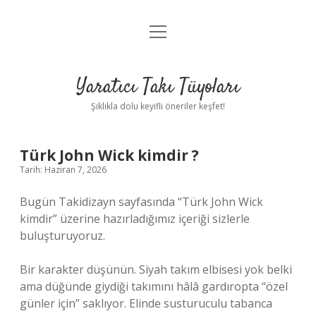
menüyü
Anasayfa
aç
Gizlilik Politikası
Yaratıcı Takı Tüyoları
Yasal Uyarı
Şıklıkla dolu keyifli öneriler keşfet!
Hakkımızda
Türk John Wick kimdir ?
Tarih: Haziran 7, 2026
Bugün Takidizayn sayfasında “Türk John Wick
kimdir” üzerine hazırladığımız içeriği sizlerle
buluşturuyoruz.
Bir karakter düşünün. Siyah takım elbisesi yok belki
ama düğünde giydiği takımını hâlâ gardıropta “özel
günler için” saklıyor. Elinde susturuculu tabanca