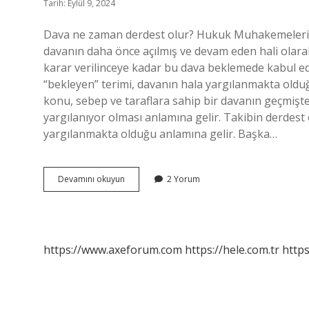
Tarih: Eylül 9, 2024
Dava ne zaman derdest olur? Hukuk Muhakemeleri U
davanın daha önce açılmış ve devam eden hali olara
karar verilinceye kadar bu dava beklemede kabul edil
“bekleyen” terimi, davanın hala yargılanmakta olduğ
konu, sebep ve taraflara sahip bir davanın geçmişt
yargılanıyor olması anlamına gelir. Takibin derdest
yargılanmakta olduğu anlamına gelir. Başka…
Hukuk
Devamını okuyun
2 Yorum
Da
Derdest
Ne
Demek
https://www.axeforum.com
https://hele.com.tr
https