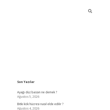
Sidebar
Son Yazılar
betci giri
Ayağı düz bassın ne demek ?
Ağustos 5, 2026
Bitki kök hücresi nasıl elde edilir ?
Ağustos 4, 2026