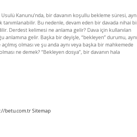
sulü Kanunu’nda, bir davanın koşullu bekleme süresi, ayn
k tanımlanabilir. Bu nedenle, devam eden bir davada nihai bi
ir. Derdest kelimesi ne anlama gelir? Dava için kullanılan
u anlamına gelir. Başka bir deyişle, “bekleyen” durumu, ayn
e açılmış olması ve şu anda aynı veya başka bir mahkemede
 olması ne demek? “Bekleyen dosya”, bir davanın hala
://betu.com.tr
Sitemap