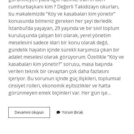
cumhurbaşkanı kim ? Değerli Takidizayn okurları,
bu makalemizde “Köy ve kasabaları kim yönetir”
konusunda bilmeniz gereken her şeyi derledik.
İstanbul’da yaşayan, 29 yaşında ve bir sivil toplum
kuruluşunda çalışan biri olarak, yerel yönetim
meselesini sadece idari bir konu olarak değil,
gündelik hayatın içinde sürekli karşımıza çıkan bir
adalet meselesi olarak görüyorum. Özellikle “Köy ve
kasabaları kim yönetir?” sorusu, masa başında
verilen teknik bir cevaptan çok daha fazlasını
içeriyor. Bu sorunun içinde güç ilişkileri, toplumsal
cinsiyet rolleri, ekonomik eşitsizlikler ve hatta
görünmeyen emek biçimleri var. Her gün işe…
Köy
Devamını okuyun
Yorum Bırak
ve
kasabaları
kim
yönetir