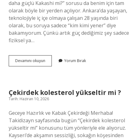
daha güçlü Kakashi mi?” sorusu da benim için tam
olarak böyle bir yerden açılıyor. Ankara’da yaşayan,
teknolojiyle iç içe olmaya çalışan 28 yaşında biri
olarak, bu soruya sadece “kim kimi yener” diye
bakamıyorum. Çünkü artık güç dediğimiz şey sadece
fiziksel ya…
Kakashi
Devamını okuyun
Yorum Bırak
neden
gözünü
kapatıyor
?
Çekirdek kolesterol yükseltir mi ?
Tarih: Haziran 10, 2026
Geceye Hazırlık ve Kabak Çekirdeği Merhaba!
Takidizayn sayfasında bugün “Çekirdek kolesterol
yükseltir mi” konusunu tüm yönleriyle ele alıyoruz.
Kayseri’de akşamın sessizliği, sokağın köşesinden