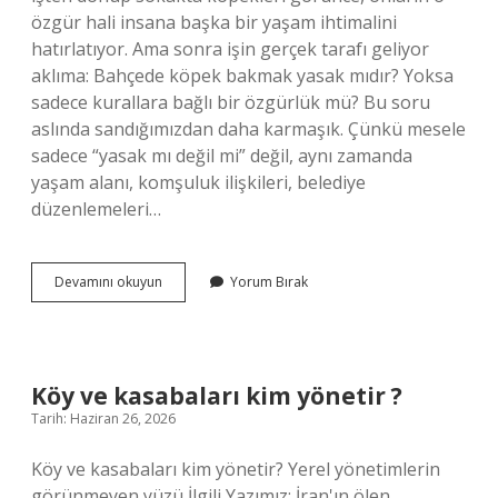
özgür hali insana başka bir yaşam ihtimalini
hatırlatıyor. Ama sonra işin gerçek tarafı geliyor
aklıma: Bahçede köpek bakmak yasak mıdır? Yoksa
sadece kurallara bağlı bir özgürlük mü? Bu soru
aslında sandığımızdan daha karmaşık. Çünkü mesele
sadece “yasak mı değil mi” değil, aynı zamanda
yaşam alanı, komşuluk ilişkileri, belediye
düzenlemeleri…
Bahçede
Devamını okuyun
Yorum Bırak
köpek
bakmak
yasak
mıdır
?
Köy ve kasabaları kim yönetir ?
Tarih: Haziran 26, 2026
Köy ve kasabaları kim yönetir? Yerel yönetimlerin
görünmeyen yüzü İlgili Yazımız: İran'ın ölen