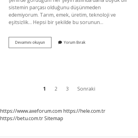
şehirde gördüğüm her şeyin aslında daha büyük bir
sistemin parçası olduğunu düşünmeden
edemiyorum. Tarım, emek, üretim, teknoloji ve
eşitsizlik… Hepsi bir şekilde bu sorunun…
John
Devamını okuyun
Yorum Bırak
Deere’nin
en
büyük
traktörü
kaç
beygir
?
Yazı
1
2
3
Sonraki
sayfalaması
https://www.axeforum.com
https://hele.com.tr
https://betu.com.tr
Sitemap