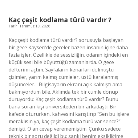
demek
?
Kaç çeşit kodlama türü vardır ?
Tarih: Temmuz 13, 2026
Kaç çeşit kodlama türü vardır? sorusuyla başlayan
bir gece Kayseri’de geceler bazen insanın içine daha
fazla işler. Özellikle de sessizliğin, odanın içindeki en
küçük sesi bile büyüttüğü zamanlarda. O gece
defterimi açtım. Sayfaların kenarları dolmuştu;
çizimler, yarım kalmış cümleler, üstü karalanmış
düşünceler… Bilgisayarın ekranı açık kalmıştı ama
bakmıyordum bile. Aklımda tek bir cümle dönüp
duruyordu: Kaç çeşit kodlama türü vardır? Bunu
bana soran kişi üniversiteden bir arkadaştı. Bir
kafede otururken, kahvesini karıştırıp “Sen bu işlere
meraklısın ya, kaç çeşit kodlama türü var sence?”
demişti. O an cevap verememiştim. Çünkü sadece
teknik bir soru değildi bu; sanki benim eksikliğime