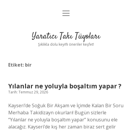
menüyü
Anasayfa
aç
Gizlilik Politikası
Yaratıcı Takı Tüyoları
Yasal Uyarı
Şıklıkla dolu keyifli öneriler keşfet!
Hakkımızda
Etiket:
bir
Yılanlar ne yoluyla boşaltım yapar ?
Tarih: Temmuz 29, 2026
Kayseri’de Soğuk Bir Akşam ve İçimde Kalan Bir Soru
Merhaba Takidizayn okurları! Bugün sizlerle
“Yılanlar ne yoluyla boşaltım yapar” konusunu ele
alacağız. Kayseri’de kış her zaman biraz sert gelir