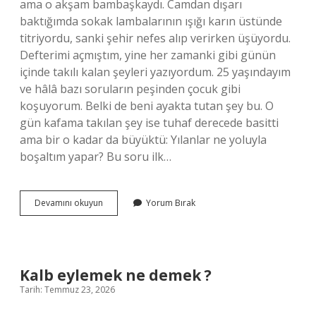
ama o akşam bambaşkaydı. Camdan dışarı
baktığımda sokak lambalarının ışığı karın üstünde
titriyordu, sanki şehir nefes alıp verirken üşüyordu.
Defterimi açmıştım, yine her zamanki gibi günün
içinde takılı kalan şeyleri yazıyordum. 25 yaşındayım
ve hâlâ bazı soruların peşinden çocuk gibi
koşuyorum. Belki de beni ayakta tutan şey bu. O
gün kafama takılan şey ise tuhaf derecede basitti
ama bir o kadar da büyüktü: Yılanlar ne yoluyla
boşaltım yapar? Bu soru ilk…
Yılanlar
Devamını okuyun
Yorum Bırak
ne
yoluyla
boşaltım
yapar
?
Kalb eylemek ne demek ?
Tarih: Temmuz 23, 2026