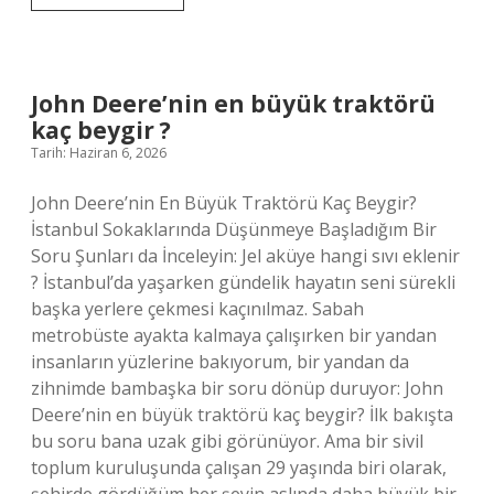
bir
Türk
kahvesi
nasıl
yapılır
John Deere’nin en büyük traktörü
?
kaç beygir ?
Tarih: Haziran 6, 2026
John Deere’nin En Büyük Traktörü Kaç Beygir?
İstanbul Sokaklarında Düşünmeye Başladığım Bir
Soru Şunları da İnceleyin: Jel aküye hangi sıvı eklenir
? İstanbul’da yaşarken gündelik hayatın seni sürekli
başka yerlere çekmesi kaçınılmaz. Sabah
metrobüste ayakta kalmaya çalışırken bir yandan
insanların yüzlerine bakıyorum, bir yandan da
zihnimde bambaşka bir soru dönüp duruyor: John
Deere’nin en büyük traktörü kaç beygir? İlk bakışta
bu soru bana uzak gibi görünüyor. Ama bir sivil
toplum kuruluşunda çalışan 29 yaşında biri olarak,