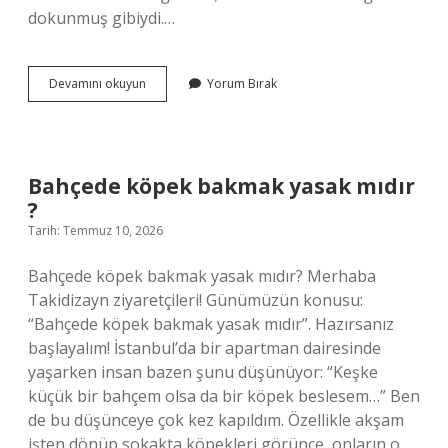
dokunmuş gibiydi.…
Kaç
Devamını okuyun
Yorum Bırak
çeşit
kodlama
türü
vardır
?
Bahçede köpek bakmak yasak mıdır
?
Tarih: Temmuz 10, 2026
Bahçede köpek bakmak yasak mıdır? Merhaba
Takidizayn ziyaretçileri! Günümüzün konusu:
“Bahçede köpek bakmak yasak mıdır”. Hazırsanız
başlayalım! İstanbul’da bir apartman dairesinde
yaşarken insan bazen şunu düşünüyor: “Keşke
küçük bir bahçem olsa da bir köpek beslesem…” Ben
de bu düşünceye çok kez kapıldım. Özellikle akşam
işten dönüp sokakta köpekleri görünce, onların o