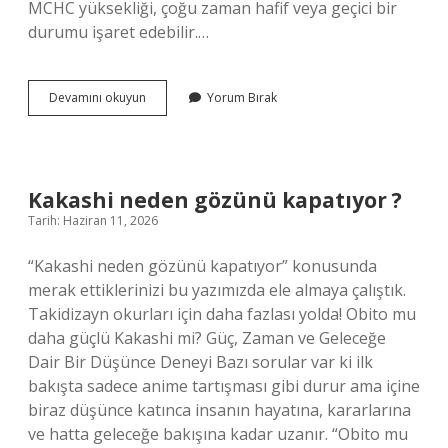
MCHC yüksekliği, çoğu zaman hafif veya geçici bir
durumu işaret edebilir.…
Kanda
Devamını okuyun
Yorum Bırak
MCV
MCH
yüksekliği
nedir
?
Kakashi neden gözünü kapatıyor ?
Tarih: Haziran 11, 2026
“Kakashi neden gözünü kapatıyor” konusunda
merak ettiklerinizi bu yazımızda ele almaya çalıştık.
Takidizayn okurları için daha fazlası yolda! Obito mu
daha güçlü Kakashi mi? Güç, Zaman ve Geleceğe
Dair Bir Düşünce Deneyi Bazı sorular var ki ilk
bakışta sadece anime tartışması gibi durur ama içine
biraz düşünce katınca insanın hayatına, kararlarına
ve hatta geleceğe bakışına kadar uzanır. “Obito mu