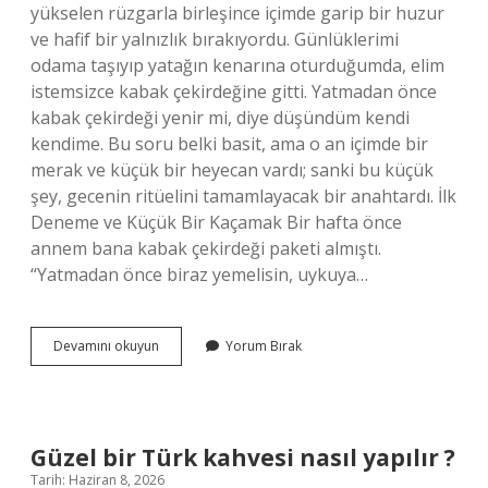
yükselen rüzgarla birleşince içimde garip bir huzur
ve hafif bir yalnızlık bırakıyordu. Günlüklerimi
odama taşıyıp yatağın kenarına oturduğumda, elim
istemsizce kabak çekirdeğine gitti. Yatmadan önce
kabak çekirdeği yenir mi, diye düşündüm kendi
kendime. Bu soru belki basit, ama o an içimde bir
merak ve küçük bir heyecan vardı; sanki bu küçük
şey, gecenin ritüelini tamamlayacak bir anahtardı. İlk
Deneme ve Küçük Bir Kaçamak Bir hafta önce
annem bana kabak çekirdeği paketi almıştı.
“Yatmadan önce biraz yemelisin, uykuya…
Çekirdek
Devamını okuyun
Yorum Bırak
kolesterol
yükseltir
mi
?
Güzel bir Türk kahvesi nasıl yapılır ?
Tarih: Haziran 8, 2026