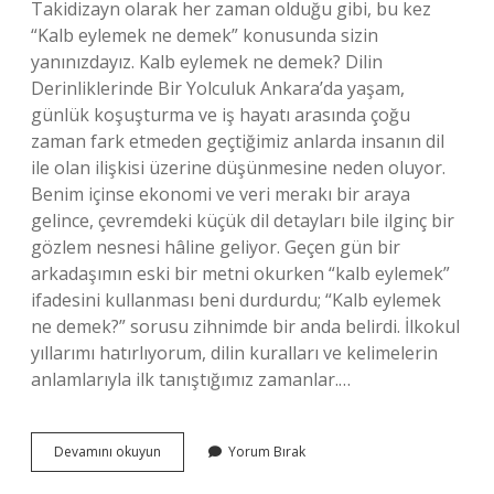
Takidizayn olarak her zaman olduğu gibi, bu kez
“Kalb eylemek ne demek” konusunda sizin
yanınızdayız. Kalb eylemek ne demek? Dilin
Derinliklerinde Bir Yolculuk Ankara’da yaşam,
günlük koşuşturma ve iş hayatı arasında çoğu
zaman fark etmeden geçtiğimiz anlarda insanın dil
ile olan ilişkisi üzerine düşünmesine neden oluyor.
Benim içinse ekonomi ve veri merakı bir araya
gelince, çevremdeki küçük dil detayları bile ilginç bir
gözlem nesnesi hâline geliyor. Geçen gün bir
arkadaşımın eski bir metni okurken “kalb eylemek”
ifadesini kullanması beni durdurdu; “Kalb eylemek
ne demek?” sorusu zihnimde bir anda belirdi. İlkokul
yıllarımı hatırlıyorum, dilin kuralları ve kelimelerin
anlamlarıyla ilk tanıştığımız zamanlar.…
Kalb
Devamını okuyun
Yorum Bırak
eylemek
ne