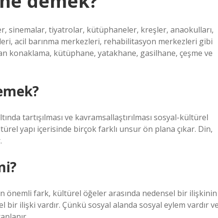
n ne demek?
er, sinemalar, tiyatrolar, kütüphaneler, kreşler, anaokulları,
leri, acil barınma merkezleri, rehabilitasyon merkezleri gibi
sı olan konaklama, kütüphane, yatakhane, gasilhane, çeşme ve
demek?
altında tartışılması ve kavramsallaştırılması sosyal-kültürel
rel yapı içerisinde birçok farklı unsur ön plana çıkar. Din,
.
mi?
önemli fark, kültürel öğeler arasında nedensel bir ilişkinin
bir ilişki vardır. Çünkü sosyal alanda sosyal eylem vardır v
canlanır.