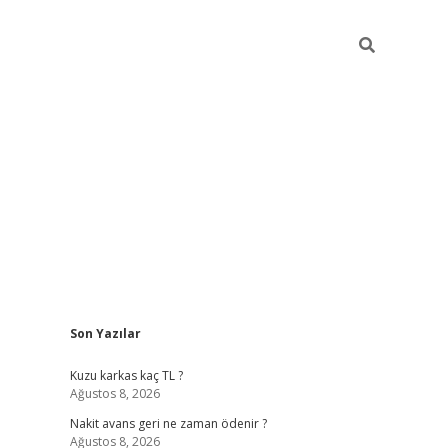
Sidebar
Son Yazılar
betci giriş
Kuzu karkas kaç TL ?
Ağustos 8, 2026
Nakit avans geri ne zaman ödenir ?
Ağustos 8, 2026