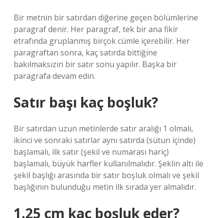
Bir metnin bir satırdan diğerine geçen bölümlerine
paragraf denir. Her paragraf, tek bir ana fikir
etrafında gruplanmış birçok cümle içerebilir. Her
paragraftan sonra, kaç satırda bittiğine
bakılmaksızın bir satır sonu yapılır. Başka bir
paragrafa devam edin.
Satır başı kaç boşluk?
Bir satırdan uzun metinlerde satır aralığı 1 olmalı,
ikinci ve sonraki satırlar aynı satırda (sütun içinde)
başlamalı, ilk satır (şekil ve numarası hariç)
başlamalı, büyük harfler kullanılmalıdır. Şeklin altı ile
şekil başlığı arasında bir satır boşluk olmalı ve şekil
başlığının bulunduğu metin ilk sırada yer almalıdır.
1.25 cm kaç boşluk eder?