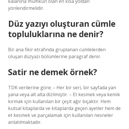
kalanına mümkün olan en kısa yoldan
yönlendirmelidir.
Düz yazıyı oluşturan cümle
topluluklarına ne denir?
Bir ana fikir etrafında gruplanan cümlelerden
oluşan düzyazı bölümlerine paragraf denir.
Satir ne demek örnek?
TDK verilerine göre; – Her bir seri, bir sayfada yan
yana veya alt alta dizilmiştir. – Et kesmek veya kemik
kırmak için kullanılan bir çeşit ağır bıçaktır. Hem
kutsal kitaplarda ve kitaplarda geçen ayetler hem de
et kesmek ve parçalamak için kullanılan nesneler
anlatılmaktadır.