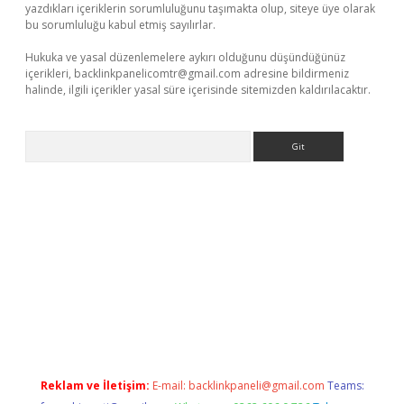
yazdıkları içeriklerin sorumluluğunu taşımakta olup, siteye üye olarak
bu sorumluluğu kabul etmiş sayılırlar.
Hukuka ve yasal düzenlemelere aykırı olduğunu düşündüğünüz
içerikleri,
backlinkpanelicomtr@gmail.com
adresine bildirmeniz
halinde, ilgili içerikler yasal süre içerisinde sitemizden kaldırılacaktır.
Arama
betci giriş
Reklam ve İletişim:
E-mail:
backlinkpaneli@gmail.com
Teams: