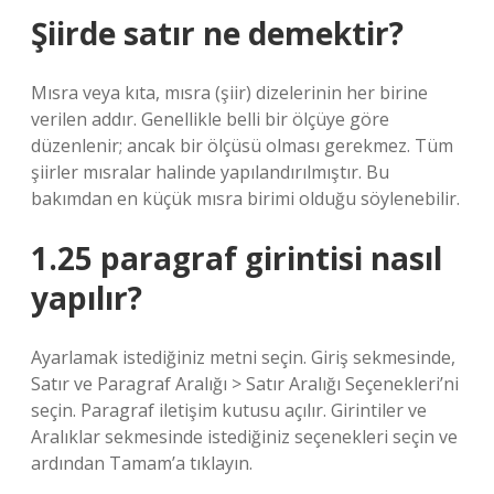
Şiirde satır ne demektir?
Mısra veya kıta, mısra (şiir) dizelerinin her birine
verilen addır. Genellikle belli bir ölçüye göre
düzenlenir; ancak bir ölçüsü olması gerekmez. Tüm
şiirler mısralar halinde yapılandırılmıştır. Bu
bakımdan en küçük mısra birimi olduğu söylenebilir.
1.25 paragraf girintisi nasıl
yapılır?
Ayarlamak istediğiniz metni seçin. Giriş sekmesinde,
Satır ve Paragraf Aralığı > Satır Aralığı Seçenekleri’ni
seçin. Paragraf iletişim kutusu açılır. Girintiler ve
Aralıklar sekmesinde istediğiniz seçenekleri seçin ve
ardından Tamam’a tıklayın.