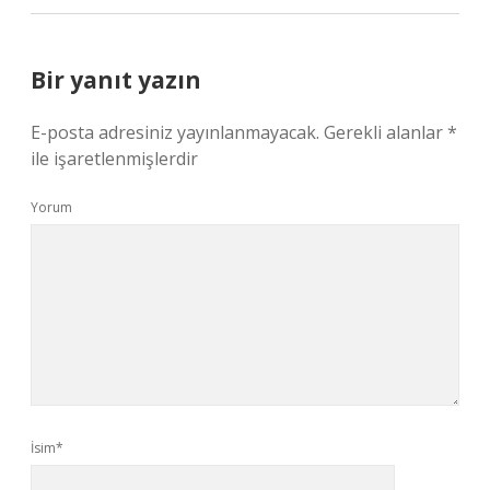
Bir yanıt yazın
E-posta adresiniz yayınlanmayacak.
Gerekli alanlar
*
ile işaretlenmişlerdir
Yorum
İsim*