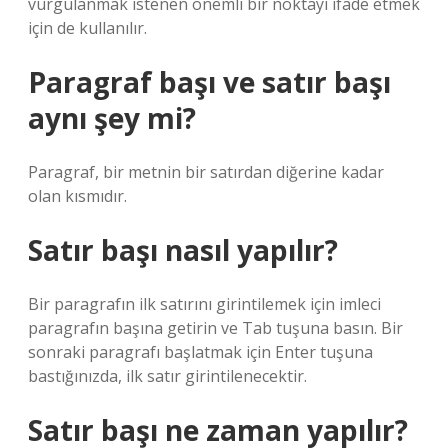
vurgulanmak istenen önemli bir noktayı ifade etmek
için de kullanılır.
Paragraf başı ve satır başı
aynı şey mi?
Paragraf, bir metnin bir satırdan diğerine kadar
olan kısmıdır.
Satır başı nasıl yapılır?
Bir paragrafın ilk satırını girintilemek için imleci
paragrafın başına getirin ve Tab tuşuna basın. Bir
sonraki paragrafı başlatmak için Enter tuşuna
bastığınızda, ilk satır girintilenecektir.
Satır başı ne zaman yapılır?