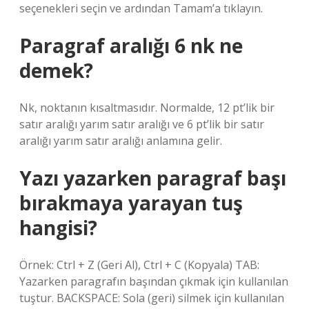
seçenekleri seçin ve ardından Tamam’a tıklayın.
Paragraf aralığı 6 nk ne
demek?
Nk, noktanın kısaltmasıdır. Normalde, 12 pt’lik bir
satır aralığı yarım satır aralığı ve 6 pt’lik bir satır
aralığı yarım satır aralığı anlamına gelir.
Yazı yazarken paragraf başı
bırakmaya yarayan tuş
hangisi?
Örnek: Ctrl + Z (Geri Al), Ctrl + C (Kopyala) TAB:
Yazarken paragrafın başından çıkmak için kullanılan
tuştur. BACKSPACE: Sola (geri) silmek için kullanılan