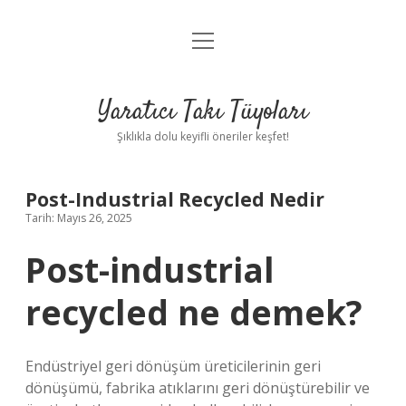
menüyü
Anasayfa
aç
Gizlilik Politikası
Yaratıcı Takı Tüyoları
Yasal Uyarı
Şıklıkla dolu keyifli öneriler keşfet!
Hakkımızda
Post-Industrial Recycled Nedir
Tarih: Mayıs 26, 2025
Post-industrial
recycled ne demek?
Endüstriyel geri dönüşüm üreticilerinin geri
dönüşümü, fabrika atıklarını geri dönüştürebilir ve