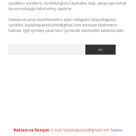
yazdıkları içeriklerin sorumluluğunu taşımakta olup, siteye üye olarak
bu sorumluluğu kabul etmiş sayılırlar.
Hukuka ve yasal düzenlemelere aykırı olduğunu düşündüğünüz
içerikleri,
backlinkpanelicomtr@gmail.com
adresine bildirmeniz
halinde, ilgili içerikler yasal süre içerisinde sitemizden kaldırılacaktır.
Arama
betci giriş
Reklam ve İletişim:
E-mail:
backlinkpaneli@gmail.com
Teams: