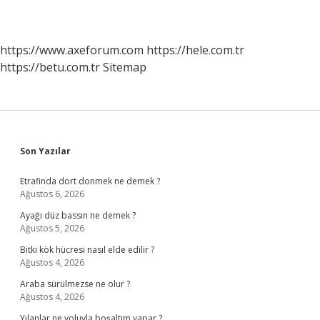
https://www.axeforum.com
https://hele.com.tr
https://betu.com.tr
Sitemap
Sidebar
Son Yazılar
Etrafinda dort donmek ne demek ?
Ağustos 6, 2026
Ayağı düz bassın ne demek ?
Ağustos 5, 2026
Bitki kök hücresi nasıl elde edilir ?
Ağustos 4, 2026
Araba sürülmezse ne olur ?
Ağustos 4, 2026
Yılanlar ne yoluyla boşaltım yapar ?