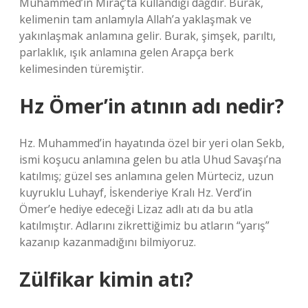
Muhammed’in Miraç’ta kullandığı dağdır. Burak,
kelimenin tam anlamıyla Allah’a yaklaşmak ve
yakınlaşmak anlamına gelir. Burak, şimşek, parıltı,
parlaklık, ışık anlamına gelen Arapça berk
kelimesinden türemiştir.
Hz Ömer’in atının adı nedir?
Hz. Muhammed’in hayatında özel bir yeri olan Sekb,
ismi koşucu anlamına gelen bu atla Uhud Savaşı’na
katılmış; güzel ses anlamına gelen Mürteciz, uzun
kuyruklu Luhayf, İskenderiye Kralı Hz. Verd’in
Ömer’e hediye edeceği Lizaz adlı atı da bu atla
katılmıştır. Adlarını zikrettiğimiz bu atların “yarış”
kazanıp kazanmadığını bilmiyoruz.
Zülfikar kimin atı?