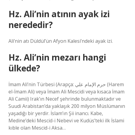
Hz. Ali’nin atının ayak izi
nerededir?
Ali’nin atı Düldül’ün Afyon Kalesi’ndeki ayak izi.
Hz. Ali’nin mezarı hangi
ülkede?
İmam Ali’nin Türbesi (Arapça: حرم الإمام علي (Harem
el-İmam Ali) veya İmam Ali Mescidi veya kısaca İmam
Ali Camii) Irak’ın Necef şehrinde bulunmaktadır ve
Suudi Arabistan’da yaklaşık 200 milyon Müslümanın
yaşadığı bir yerdir. İslam’ın Şii inancı. Kabe,
Medine’deki Mescid-i Nebevi ve Kudüs’teki ilk İslami
kıble olan Mescid-i Aksa…