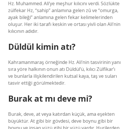
Hz. Muhammed. Ali’ye meşhur kılıcını verdi. Sözlükte
zülfekar Hz, “sahip” anlamına gelen zû ve “omurga,
ayak bileği” anlamına gelen fekar kelimelerinden
oluşur. Her iki tarafı keskin ve ortası yivli olan Ali’nin
kılıcının adıdır.
Düldül kimin atı?
Kahramanmaraş örneğinde Hz. Ali’nin tasvirinin yanı
sıra yöre halkının onun atı Düldül’ü, kılıcı Zülfikar’ı
ve bunlarla ilişkilendirilen kutsal kaya, taş ve suları
tasvir ettiği görülmektedir.
Burak at mı deve mi?
Burak, deve, at veya katırdan küçük, ama eşekten
büyüktür. At gibi bir gövdesi, deve boynu gibi bir
boynu ve insan yüzü gibi bir yüzü vardır. Hurilerden