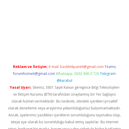
tci giriş
Reklam ve İletişim:
E-mail:
backlinkpaneli@gmail.com
Teams:
forumhizmeti@gmail.com
Whatsapp: 0262 606 0 726
Telegram:
@karabul
Yasal Uyarı:
Sitemiz, 5651 Sayılı Kanun gereğince Bilgi Teknolojileri
ve İletişim Kurumu (BTK) tarafından onaylanmış bir Yer Sağlayıcı
olarak hizmet vermektedir. Bu nedenle, sitedeki içerikleri proaktif
olarak denetleme veya araştırma yükümlülüğümüz bulunmamaktadır.
Ancak, üyelerimiz yazdıkları içeriklerin sorumluluğunu taşımakta olup,
siteye üye olarak bu sorumluluğu kabul etmiş sayılırlar. Bu internet
sitesi, herhangi bir marka, kurum veya şahıs şirketi ile hiçbir bağlantısı