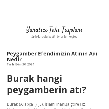
menüyü
Anasayfa
aç
Gizlilik Politikası
Yaratıcı Takı Tüyoları
Yasal Uyarı
Şıklıkla dolu keyifli öneriler keşfet!
Hakkımızda
Peygamber Efendimizin Atının Adı
Nedir
Tarih: Ekim 30, 2024
Burak hangi
peygamberin atı?
Burak (Arapça: براق), İslami inanışa göre Hz.