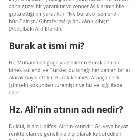
daha güzel bir yaratıktır ve cennet âşıklarının bile
gıpta ettiği bir yaratıktır: “Ne burak ol semend-i
hûr-.” sirişt / Gıbtafermâ-yı âhuvân-ı bihişt”
(Abdülbâki Arif Efendi).
Burak at ismi mi?
Hz. Muhammed göğe yükselirken Burak adlı bir
binek kullandı ve Türkler bu bineği her zaman bir at
olarak hayal ettiler. Burak kelimesi Arapça berk
(şimşek) kökünden türemiştir ve hız ve ışığı ifade
eder.
Hz. Ali’nin atının adı nedir?
Duldul, İslam Halifesi Ali’nin katırıdır. Gri veya beyaz
renkte olan ve genellikle dişi olarak kabul edilen