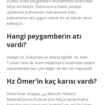
Duldul, İslam peygamberi Muhammed tarafından
Ali’ye verilmiştir. Daha sonra klasik şövalye
üçlülerine (kahraman, kahramanın kılıcı,
kahramanın atı) uygun olarak bir at olarak tasvir
edilmiştir.
Hangi peygamberin atı
vardı?
Hikaye Hz. Süleyman ve atlarla ilgilidir. At, hem
Türkler hem de İslam medeniyeti tarafından kadim
zamanlardan beri çok değer verilen bir hayvandır.
Hz Ömer’in kaç karısı vardı?
ÖmerÖmer Arapça: عمرMescid-i Nebevi,
MedineEşUmm Kulsum bint AliÇocuk(lar)Hafsa