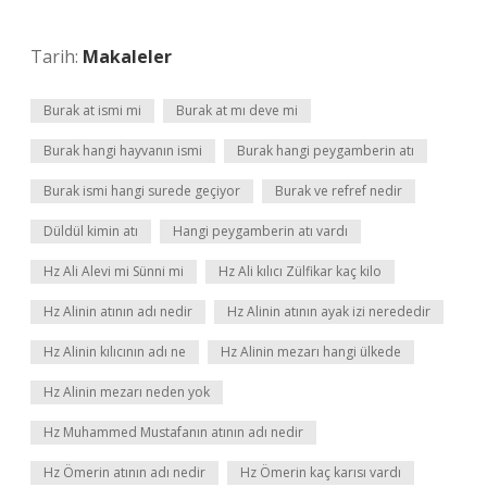
Tarih:
Makaleler
Burak at ismi mi
Burak at mı deve mi
Burak hangi hayvanın ismi
Burak hangi peygamberin atı
Burak ismi hangi surede geçiyor
Burak ve refref nedir
Düldül kimin atı
Hangi peygamberin atı vardı
Hz Ali Alevi mi Sünni mi
Hz Ali kılıcı Zülfikar kaç kilo
Hz Alinin atının adı nedir
Hz Alinin atının ayak izi nerededir
Hz Alinin kılıcının adı ne
Hz Alinin mezarı hangi ülkede
Hz Alinin mezarı neden yok
Hz Muhammed Mustafanın atının adı nedir
Hz Ömerin atının adı nedir
Hz Ömerin kaç karısı vardı