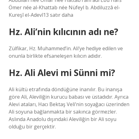
Abdullah née Omar née HattâbTam adı Ebû Hafs
Ömer née al-Khattab née Nüfeyl b. Abdiluzzâ el-
Kureşî el-Adevî13 satır daha
Hz. Ali’nin kılıcının adı ne?
Zülfikar, Hz. Muhammed’in. Ali’ye hediye edilen ve
onunla birlikte efsaneleşen kılıcın adıdır.
Hz. Ali Alevi mi Sünni mi?
Ali kültü etrafında döndüğüne inanılır. Bu inanışa
göre Ali, Aleviliğin kurucu babası ve üstadıdır. Ayrıca
Alevi ataları, Hacı Bektaş Veli’nin soyağacı üzerinden
Ali soyuna bağlanmakta bir sakınca görmezler.
Aslında Anadolu dışındaki Aleviliğin bir Ali soyu
olduğu bir gerçektir.