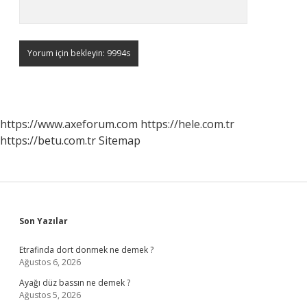
https://www.axeforum.com
https://hele.com.tr
https://betu.com.tr
Sitemap
Sidebar
Son Yazılar
Etrafinda dort donmek ne demek ?
Ağustos 6, 2026
Ayağı düz bassın ne demek ?
Ağustos 5, 2026