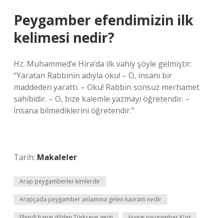
Peygamber efendimizin ilk
kelimesi nedir?
Hz. Muhammed’e Hira’da ilk vahiy şöyle gelmiştir:
“Yaratan Rabbinin adıyla oku! – O, insanı bir
maddeden yarattı. – Oku! Rabbin sonsuz merhamet
sahibidir. – O, bize kalemle yazmayı öğretendir. –
İnsana bilmediklerini öğretendir.”
Tarih:
Makaleler
Arap peygamberler kimlerdir
Arapçada peygamber anlamına gelen kavram nedir
Efendi hangi dilden Türkçeye geçti
Hangi peygamber Kürt