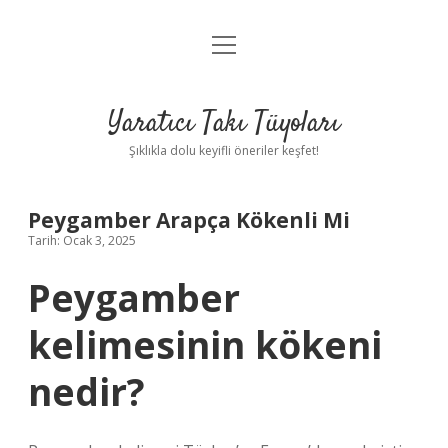
menüyü
Anasayfa
aç
Gizlilik Politikası
Yaratıcı Takı Tüyoları
Yasal Uyarı
Şıklıkla dolu keyifli öneriler keşfet!
Hakkımızda
Peygamber Arapça Kökenli Mi
Tarih: Ocak 3, 2025
Peygamber
kelimesinin kökeni
nedir?