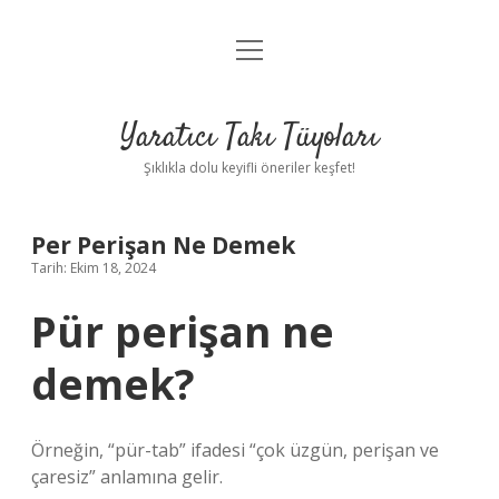
menüyü
Anasayfa
aç
Gizlilik Politikası
Yaratıcı Takı Tüyoları
Yasal Uyarı
Şıklıkla dolu keyifli öneriler keşfet!
Hakkımızda
Per Perişan Ne Demek
Tarih: Ekim 18, 2024
Pür perişan ne
demek?
Örneğin, “pür-tab” ifadesi “çok üzgün, perişan ve
çaresiz” anlamına gelir.