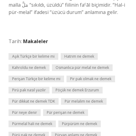
malla مَلَّ “sıkıldı, üzüldü” fiilinin faˁāl biçimidir. “Hal-i
pür-melal” ifadesi “üzücü durum” anlamına gelir.
Tarih:
Makaleler
Aşık Türkçe bir kelime mi
Hatrım ne demek
Kahroldu ne demek
Osmanlıca pür melal ne demek
Perişan Türkçe bir kelime mi
Pir pak olmak ne demek
Pirü pak nasıl yazılır
Pöçük ne demek Erzurum
Pür dikkat ne demek TDK
Pür melalim ne demek
Pür neye denir
Pür perişan ne demek
Pürmelal hali ne demek
Pürpürüm ne demek
Pürü pak ne demek
Püryan anlamı ne demek