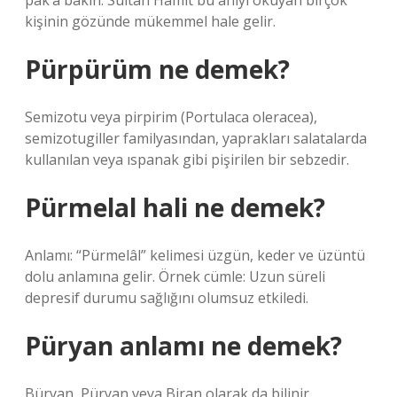
pak’a bakın. Sultan Hamit bu anıyı okuyan birçok
kişinin gözünde mükemmel hale gelir.
Pürpürüm ne demek?
Semizotu veya pirpirim (Portulaca oleracea),
semizotugiller familyasından, yaprakları salatalarda
kullanılan veya ıspanak gibi pişirilen bir sebzedir.
Pürmelal hali ne demek?
Anlamı: “Pürmelâl” kelimesi üzgün, keder ve üzüntü
dolu anlamına gelir. Örnek cümle: Uzun süreli
depresif durumu sağlığını olumsuz etkiledi.
Püryan anlamı ne demek?
Büryan, Püryan veya Biran olarak da bilinir,