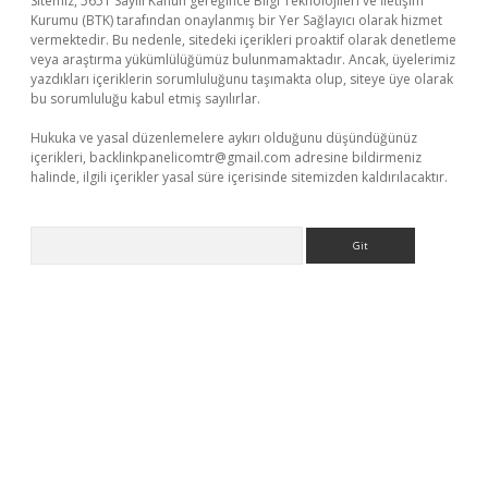
Sitemiz, 5651 Sayılı Kanun gereğince Bilgi Teknolojileri ve İletişim
Kurumu (BTK) tarafından onaylanmış bir Yer Sağlayıcı olarak hizmet
vermektedir. Bu nedenle, sitedeki içerikleri proaktif olarak denetleme
veya araştırma yükümlülüğümüz bulunmamaktadır. Ancak, üyelerimiz
yazdıkları içeriklerin sorumluluğunu taşımakta olup, siteye üye olarak
bu sorumluluğu kabul etmiş sayılırlar.
Hukuka ve yasal düzenlemelere aykırı olduğunu düşündüğünüz
içerikleri,
backlinkpanelicomtr@gmail.com
adresine bildirmeniz
halinde, ilgili içerikler yasal süre içerisinde sitemizden kaldırılacaktır.
Arama
betci giriş