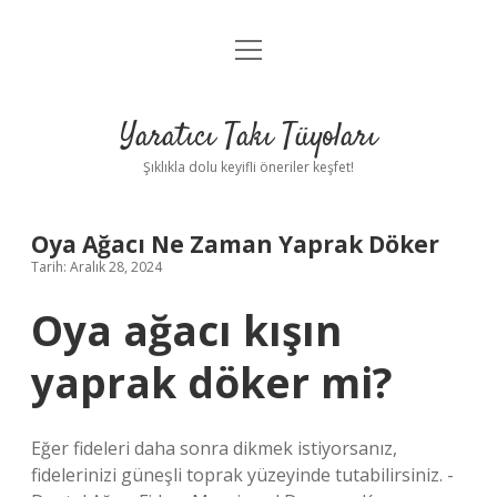
menüyü
Anasayfa
aç
Gizlilik Politikası
Yaratıcı Takı Tüyoları
Yasal Uyarı
Şıklıkla dolu keyifli öneriler keşfet!
Hakkımızda
Oya Ağacı Ne Zaman Yaprak Döker
Tarih: Aralık 28, 2024
Oya ağacı kışın
yaprak döker mi?
Eğer fideleri daha sonra dikmek istiyorsanız,
fidelerinizi güneşli toprak yüzeyinde tutabilirsiniz. -