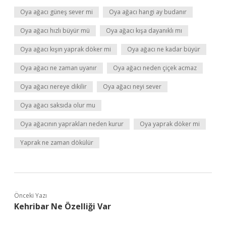
Oya ağacı güneş sever mi
Oya ağacı hangi ay budanır
Oya ağacı hızlı büyür mü
Oya ağacı kışa dayanıklı mı
Oya ağacı kışın yaprak döker mi
Oya ağacı ne kadar büyür
Oya ağacı ne zaman uyanır
Oya ağacı neden çiçek acmaz
Oya ağacı nereye dikilir
Oya ağacı neyi sever
Oya ağacı saksıda olur mu
Oya ağacının yaprakları neden kurur
Oya yaprak döker mi
Yaprak ne zaman dökülür
Önceki Yazı
Kehribar Ne Özelliği Var