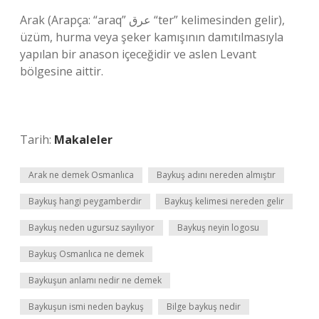
Arak (Arapça: “araq” ﻋﺮﻕ “ter” kelimesinden gelir),
üzüm, hurma veya şeker kamışının damıtılmasıyla
yapılan bir anason içeceğidir ve aslen Levant
bölgesine aittir.
Tarih:
Makaleler
Arak ne demek Osmanlıca
Baykuş adını nereden almıştır
Baykuş hangi peygamberdir
Baykuş kelimesi nereden gelir
Baykuş neden ugursuz sayılıyor
Baykuş neyin logosu
Baykuş Osmanlıca ne demek
Baykuşun anlamı nedir ne demek
Baykuşun ismi neden baykuş
Bilge baykuş nedir