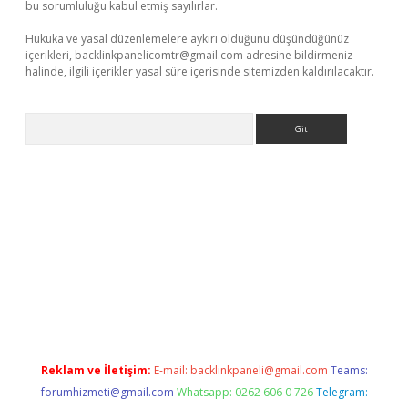
bu sorumluluğu kabul etmiş sayılırlar.
Hukuka ve yasal düzenlemelere aykırı olduğunu düşündüğünüz
içerikleri,
backlinkpanelicomtr@gmail.com
adresine bildirmeniz
halinde, ilgili içerikler yasal süre içerisinde sitemizden kaldırılacaktır.
Arama
giriş
Reklam ve İletişim:
E-mail:
backlinkpaneli@gmail.com
Teams:
forumhizmeti@gmail.com
Whatsapp: 0262 606 0 726
Telegram: