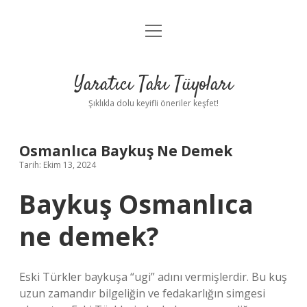
menüyü
Anasayfa
aç
Gizlilik Politikası
Yaratıcı Takı Tüyoları
Yasal Uyarı
Şıklıkla dolu keyifli öneriler keşfet!
Hakkımızda
Osmanlıca Baykuş Ne Demek
Tarih: Ekim 13, 2024
Baykuş Osmanlıca
ne demek?
Eski Türkler baykuşa “ugi” adını vermişlerdir. Bu kuş
uzun zamandır bilgeliğin ve fedakarlığın simgesi