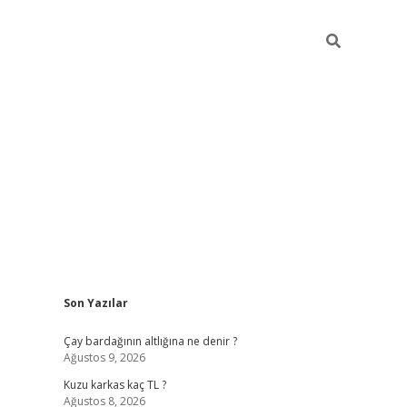
Sidebar
Son Yazılar
betci giriş
Çay bardağının altlığına ne denir ?
Ağustos 9, 2026
Kuzu karkas kaç TL ?
Ağustos 8, 2026