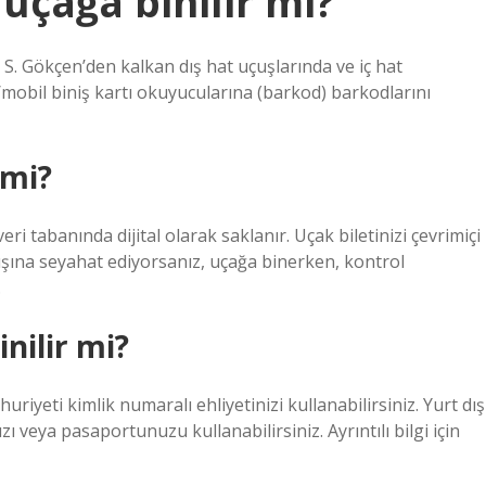
 uçağa binilir mi?
, S. Gökçen’den kalkan dış hat uçuşlarında ve iç hat
a/mobil biniş kartı okuyucularına (barkod) barkodlarını
 mi?
 veri tabanında dijital olarak saklanır. Uçak biletinizi çevrimiçi
 dışına seyahat ediyorsanız, uçağa binerken, kontrol
.
nilir mi?
riyeti kimlik numaralı ehliyetinizi kullanabilirsiniz. Yurt dış
ı veya pasaportunuzu kullanabilirsiniz. Ayrıntılı bilgi için