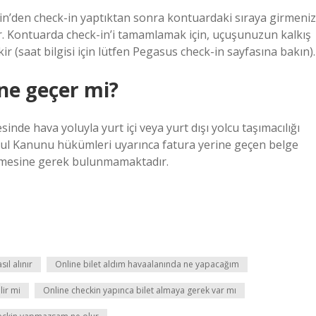
k-in’den check-in yaptıktan sonra kontuardaki sıraya girmeniz
r. Kontuarda check-in’i tamamlamak için, uçuşunuzun kalkış
r (saat bilgisi için lütfen Pegasus check-in sayfasına bakın).
ine geçer mi?
inde hava yoluyla yurt içi veya yurt dışı yolcu taşımacılığı
sul Kanunu hükümleri uyarınca fatura yerine geçen belge
enmesine gerek bulunmamaktadır.
sıl alınır
Online bilet aldım havaalanında ne yapacağım
lir mi
Online checkin yapınca bilet almaya gerek var mı