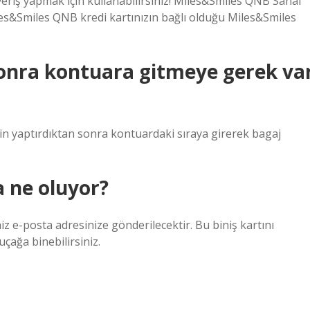
şveriş yapmak için kullanabilirsiniz! Miles&Smiles QNB Sanal
iles&Smiles QNB kredi kartınızın bağlı olduğu Miles&Smiles
sonra kontuara gitmeye gerek va
-in yaptırdıktan sonra kontuardaki sıraya girerek bagaj
a ne oluyor?
niz e-posta adresinize gönderilecektir. Bu biniş kartını
çağa binebilirsiniz.