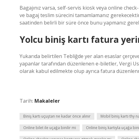
Bagajınız varsa, self-servis kiosk veya online chec
ve bagaj teslim sürecini tamamlamanız gerekecekti
saatinden belirli bir süre önce bunu yapmanız gereki
Yolcu biniş kartı fatura yer
Yukarıda belirtilen Tebliğde yer alan esaslar çerçeves
yapanlar tarafından düzenlenen e-biletler, Vergi U
olarak kabul edilmekte olup ayrıca fatura düzenl
Tarih:
Makaleler
Biniş kartı uçuştan ne kadar önce alınır
Mobil biniş kartı thy na
Online bilet ile uçağa binilir mi
Online biniş kartıyla uçağa bini