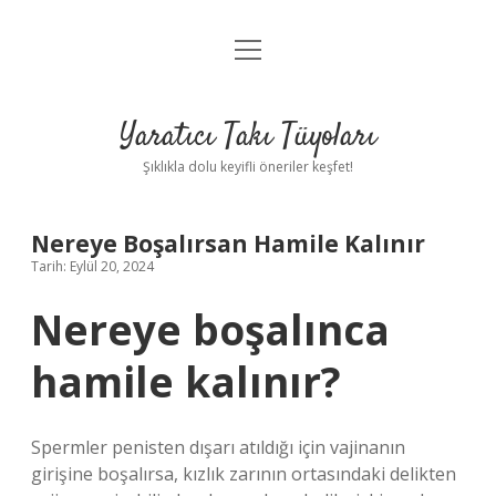
menüyü
Anasayfa
aç
Gizlilik Politikası
Yaratıcı Takı Tüyoları
Yasal Uyarı
Şıklıkla dolu keyifli öneriler keşfet!
Hakkımızda
Nereye Boşalırsan Hamile Kalınır
Tarih: Eylül 20, 2024
Nereye boşalınca
hamile kalınır?
Spermler penisten dışarı atıldığı için vajinanın
girişine boşalırsa, kızlık zarının ortasındaki delikten