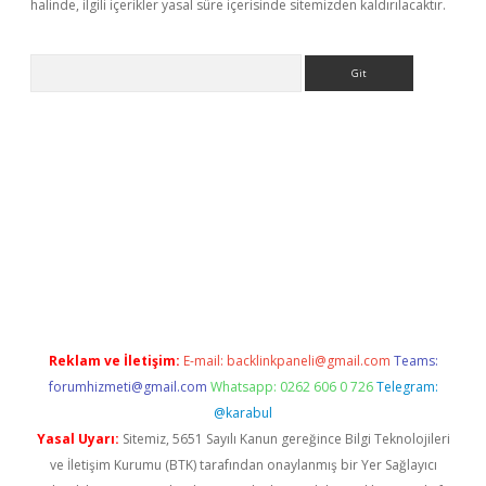
halinde, ilgili içerikler yasal süre içerisinde sitemizden kaldırılacaktır.
Arama
i giriş
Reklam ve İletişim:
E-mail:
backlinkpaneli@gmail.com
Teams:
forumhizmeti@gmail.com
Whatsapp: 0262 606 0 726
Telegram:
@karabul
Yasal Uyarı:
Sitemiz, 5651 Sayılı Kanun gereğince Bilgi Teknolojileri
ve İletişim Kurumu (BTK) tarafından onaylanmış bir Yer Sağlayıcı