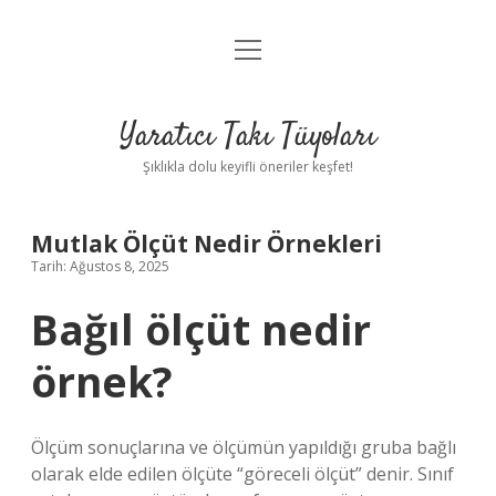
menüyü
Anasayfa
aç
Gizlilik Politikası
Yaratıcı Takı Tüyoları
Yasal Uyarı
Şıklıkla dolu keyifli öneriler keşfet!
Hakkımızda
Mutlak Ölçüt Nedir Örnekleri
Tarih: Ağustos 8, 2025
Bağıl ölçüt nedir
örnek?
Ölçüm sonuçlarına ve ölçümün yapıldığı gruba bağlı
olarak elde edilen ölçüte “göreceli ölçüt” denir. Sınıf