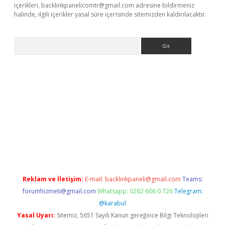
içerikleri,
backlinkpanelicomtr@gmail.com
adresine bildirmeniz
halinde, ilgili içerikler yasal süre içerisinde sitemizden kaldırılacaktır.
Arama
betci giriş
Reklam ve İletişim:
E-mail:
backlinkpaneli@gmail.com
Teams:
forumhizmeti@gmail.com
Whatsapp: 0262 606 0 726
Telegram:
@karabul
Yasal Uyarı:
Sitemiz, 5651 Sayılı Kanun gereğince Bilgi Teknolojileri