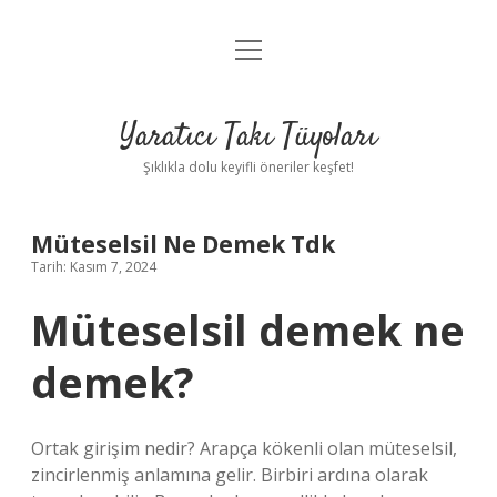
menüyü
Anasayfa
aç
Gizlilik Politikası
Yaratıcı Takı Tüyoları
Yasal Uyarı
Şıklıkla dolu keyifli öneriler keşfet!
Hakkımızda
Müteselsil Ne Demek Tdk
Tarih: Kasım 7, 2024
Müteselsil demek ne
demek?
Ortak girişim nedir? Arapça kökenli olan müteselsil,
zincirlenmiş anlamına gelir. Birbiri ardına olarak