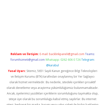
tci giriş
Reklam ve İletişim:
E-mail:
backlinkpaneli@gmail.com
Teams:
forumhizmeti@gmail.com
Whatsapp: 0262 606 0 726
Telegram:
@karabul
Yasal Uyarı:
Sitemiz, 5651 Sayılı Kanun gereğince Bilgi Teknolojileri
ve İletişim Kurumu (BTK) tarafından onaylanmış bir Yer Sağlayıcı
olarak hizmet vermektedir. Bu nedenle, sitedeki içerikleri proaktif
olarak denetleme veya araştırma yükümlülüğümüz bulunmamaktadır.
Ancak, üyelerimiz yazdıkları içeriklerin sorumluluğunu taşımakta olup,
siteye üye olarak bu sorumluluğu kabul etmiş sayılırlar. Bu internet
sitesi, herhangi bir marka, kurum veya şahıs şirketi ile hiçbir bağlantısı