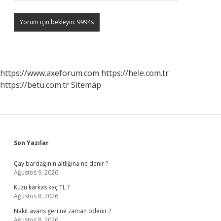
https://www.axeforum.com
https://hele.com.tr
https://betu.com.tr
Sitemap
Sidebar
Son Yazılar
Çay bardağının altlığına ne denir ?
Ağustos 9, 2026
Kuzu karkas kaç TL ?
Ağustos 8, 2026
Nakit avans geri ne zaman ödenir ?
Ağustos 8, 2026