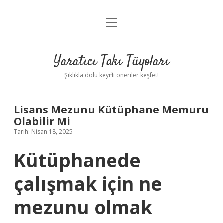
menüyü
Anasayfa
aç
Gizlilik Politikası
Yaratıcı Takı Tüyoları
Yasal Uyarı
Şıklıkla dolu keyifli öneriler keşfet!
Hakkımızda
Lisans Mezunu Kütüphane Memuru
Olabilir Mi
Tarih: Nisan 18, 2025
Kütüphanede
çalışmak için ne
mezunu olmak