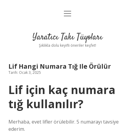
menüyü
Anasayfa
aç
Gizlilik Politikası
Yaratıcı Takı Tüyoları
Yasal Uyarı
Şıklıkla dolu keyifli öneriler keşfet!
Hakkımızda
Lif Hangi Numara Tığ Ile Örülür
Tarih: Ocak 3, 2025
Lif için kaç numara
tığ kullanılır?
Merhaba, evet lifler örülebilir. 5 numarayı tavsiye
ederim.