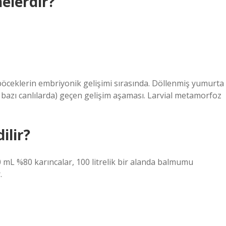
nelerdir?
e böceklerin embriyonik gelişimi sırasında. Döllenmiş yumurta
bazı canlılarda) geçen gelişim aşaması. Larvial metamorfoz
ilir?
0 mL %80 karıncalar, 100 litrelik bir alanda balmumu
.