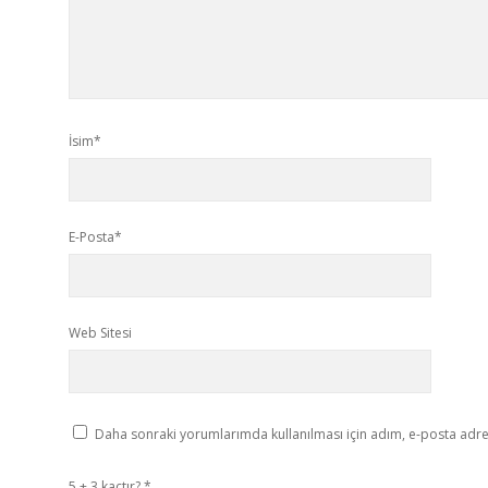
İsim*
E-Posta*
Web Sitesi
Daha sonraki yorumlarımda kullanılması için adım, e-posta adres
5 + 3 kaçtır?
*