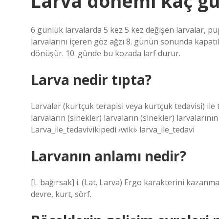
Larva dönemi kaç gü
6 günlük larvalarda 5 kez 5 kez değişen larvalar, p
larvalarını içeren göz ağzı 8. günün sonunda kapatıl
dönüşür. 10. günde bu kozada larf durur.
Larva nedir tıpta?
Larvalar (kurtçuk terapisi veya kurtçuk tedavisi) ile
larvaların (sinekler) larvaların (sinekler) larvalarının
Larva_ile_tedavivikipedi ›wiki› larva_ile_tedavi
Larvanın anlamı nedir?
[L bağırsak] i. (Lat. Larva) Ergo karakterini kaz
devre, kurt, sörf.