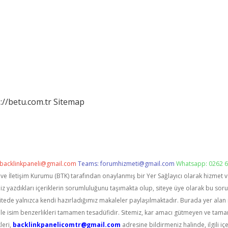
://betu.com.tr
Sitemap
backlinkpaneli@gmail.com
Teams:
forumhizmeti@gmail.com
Whatsapp: 0262 6
i ve İletişim Kurumu (BTK) tarafından onaylanmış bir Yer Sağlayıcı olarak hizmet 
zdıkları içeriklerin sorumluluğunu taşımakta olup, siteye üye olarak bu sorumlu
itede yalnızca kendi hazırladığımız makaleler paylaşılmaktadır. Burada yer alan 
le isim benzerlikleri tamamen tesadüfidir. Sitemiz, kar amacı gütmeyen ve tama
leri,
backlinkpanelicomtr@gmail.com
adresine bildirmeniz halinde, ilgili içe