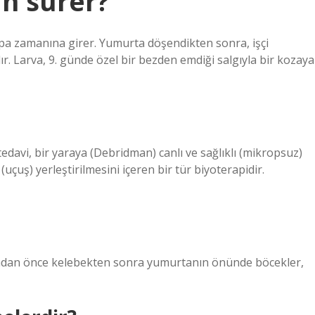
n sürer?
upa zamanına girer. Yumurta döşendikten sonra, işçi
ır. Larva, 9. günde özel bir bezden emdiği salgıyla bir kozaya
 tedavi, bir yaraya (Debridman) canlı ve sağlıklı (mikropsuz)
 (uçuş) yerleştirilmesini içeren bir tür biyoterapidir.
anmadan önce kelebekten sonra yumurtanın önünde böcekler,