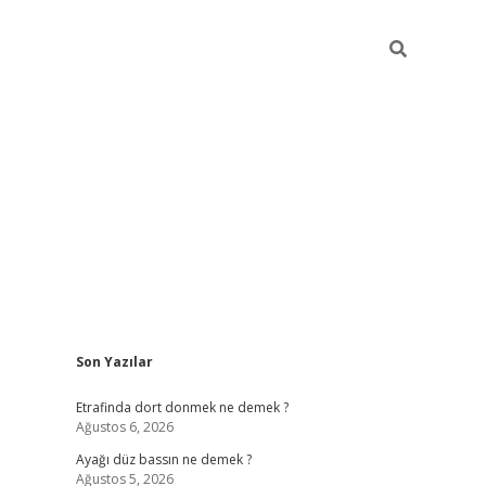
Sidebar
Son Yazılar
betci giriş
Etrafinda dort donmek ne demek ?
Ağustos 6, 2026
Ayağı düz bassın ne demek ?
Ağustos 5, 2026