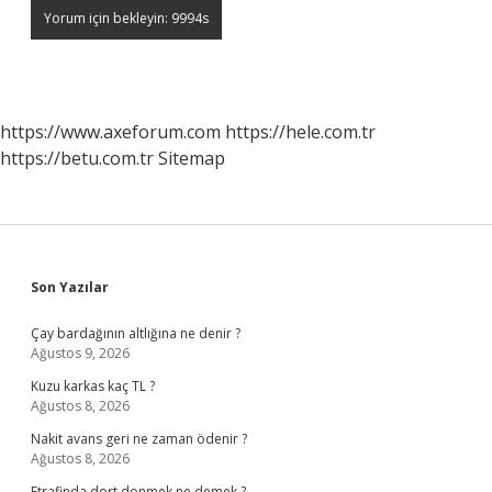
https://www.axeforum.com
https://hele.com.tr
https://betu.com.tr
Sitemap
Sidebar
Son Yazılar
Çay bardağının altlığına ne denir ?
Ağustos 9, 2026
Kuzu karkas kaç TL ?
Ağustos 8, 2026
Nakit avans geri ne zaman ödenir ?
Ağustos 8, 2026
Etrafinda dort donmek ne demek ?