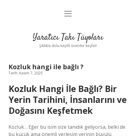
menüyü
Anasayfa
aç
Gizlilik Politikası
Yaratıcı Takı Tüyoları
Yasal Uyarı
Şıklıkla dolu keyifli öneriler keşfet!
Hakkımızda
Kozluk hangi ile bağlı ?
Tarih: Kasım 7, 2025
Kozluk Hangi İle Bağlı? Bir
Yerin Tarihini, İnsanlarını ve
Doğasını Keşfetmek
Kozluk… Eğer bu isim size tanıdık geliyorsa, belki de
bu küçük ama önemli yerleşim yerinin büyülü