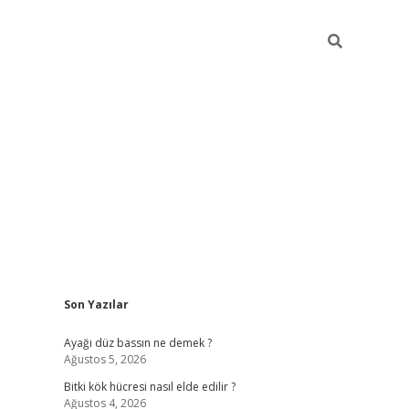
Sidebar
Son Yazılar
betci giriş
Ayağı düz bassın ne demek ?
Ağustos 5, 2026
Bitki kök hücresi nasıl elde edilir ?
Ağustos 4, 2026