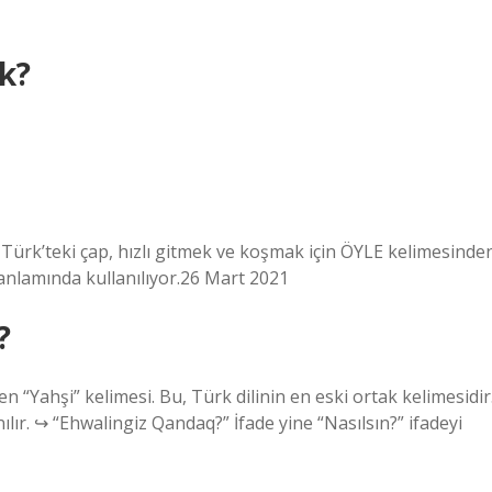
k?
ski Türk’teki çap, hızlı gitmek ve koşmak için ÖYLE kelimesinde
anlamında kullanılıyor.26 Mart 2021
?
n “Yahşi” kelimesi. Bu, Türk dilinin en eski ortak kelimesidir
lır. ↪ “Ehwalingiz Qandaq?” İfade yine “Nasılsın?” ifadeyi