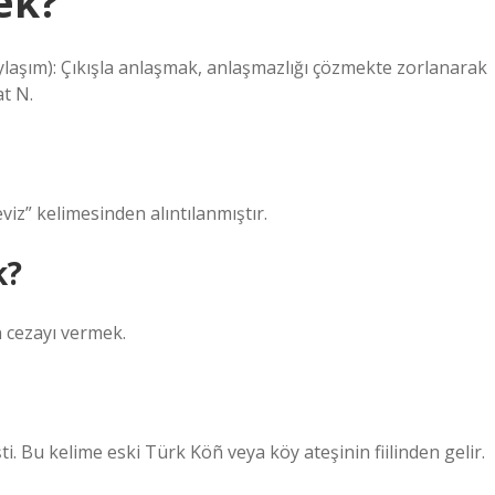
ek?
ylaşım): Çıkışla anlaşmak, anlaşmazlığı çözmekte zorlanarak
at N.
şyan Sözlüğü. Farsça Gawz veya Gōz گوز “Ceviz” kelimesinden alıntılanmıştır.
k?
 cezayı vermek.
. Bu kelime eski Türk Köñ veya köy ateşinin fiilinden gelir.