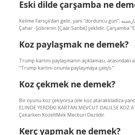
Eski dilde çarşamba ne dem
Kelime Farsça’dan gelir, yani “dördüncü gün”: چهارشنبه çahâr şenbe. Türk’teki en eski kullanım, Cumanicus’ta
Çahar -Şöbrenin [Çaar Sanbe] şeklidir. Çarşamba “Es
Koz paylaşmak ne demek?
Trump kartını paylaşmanın açıklaması, arasındaki 
“Trump kartını onunla paylaşmaya çalıştı.”
Koz çekmek ne demek?
Bir oyunu koz çekiyorsa (ele koz atarakkladiza yan
ELINDE YERDEKI KARTAN MEVCUT DALILSE KOZ ATAR, 
Çekarken KozeltMek Mecburi Dezildir.
Kerç yapmak ne demek?