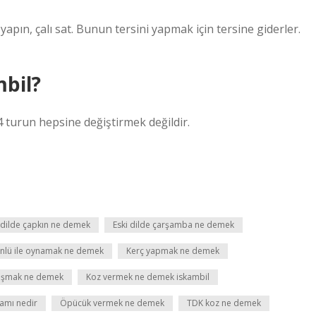
 yapın, çalı sat. Bunun tersini yapmak için tersine giderler.
bil?
 4 turun hepsine değiştirmek değildir.
 dilde çapkın ne demek
Eski dilde çarşamba ne demek
nlü ile oynamak ne demek
Kerç yapmak ne demek
aşmak ne demek
Koz vermek ne demek iskambil
amı nedir
Öpücük vermek ne demek
TDK koz ne demek