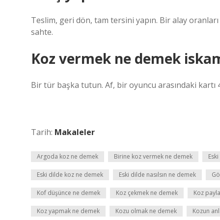
Teslim, geri dön, tam tersini yapın. Bir alay oranları
sahte.
Koz vermek ne demek iskam
Bir tür başka tutun. Af, bir oyuncu arasındaki kartı
Tarih:
Makaleler
Argoda koz ne demek
Birine koz vermek ne demek
Eski
Eski dilde koz ne demek
Eski dilde nasılsın ne demek
Gö
Kof düşünce ne demek
Koz çekmek ne demek
Koz payl
Koz yapmak ne demek
Kozu olmak ne demek
Kozun anl