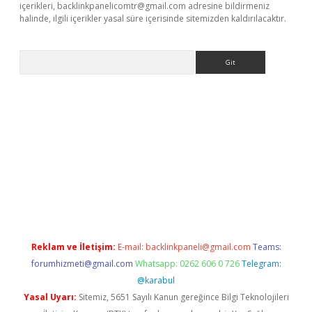
içerikleri,
backlinkpanelicomtr@gmail.com
adresine bildirmeniz
halinde, ilgili içerikler yasal süre içerisinde sitemizden kaldırılacaktır.
Arama
iş
Reklam ve İletişim:
E-mail:
backlinkpaneli@gmail.com
Teams:
forumhizmeti@gmail.com
Whatsapp: 0262 606 0 726
Telegram:
@karabul
Yasal Uyarı:
Sitemiz, 5651 Sayılı Kanun gereğince Bilgi Teknolojileri