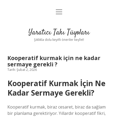
menüyü
Anasayfa
aç
Gizlilik Politikası
Yaratıcı Takı Tüyoları
Yasal Uyarı
Şıklıkla dolu keyifli öneriler keşfet!
Hakkımızda
Kooperatif kurmak için ne kadar
sermaye gerekli ?
Tarih: Şubat 2, 2026
Kooperatif Kurmak İçin Ne
Kadar Sermaye Gerekli?
Kooperatif kurmak, biraz cesaret, biraz da sağlam
bir planlama gerektiriyor. Yıllardır kooperatif fikri,