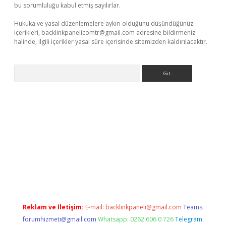
bu sorumluluğu kabul etmiş sayılırlar.
Hukuka ve yasal düzenlemelere aykırı olduğunu düşündüğünüz
içerikleri,
backlinkpanelicomtr@gmail.com
adresine bildirmeniz
halinde, ilgili içerikler yasal süre içerisinde sitemizden kaldırılacaktır.
Arama
giriş
Reklam ve İletişim:
E-mail:
backlinkpaneli@gmail.com
Teams:
forumhizmeti@gmail.com
Whatsapp: 0262 606 0 726
Telegram: