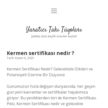
menüyü
Anasayfa
aç
Gizlilik Politikası
Yaratıcı Takı Tüyoları
Yasal Uyarı
Şıklıkla dolu keyifli öneriler keşfet!
Hakkımızda
Kermen sertifikası nedir ?
Tarih: Kasım 6, 2025
Kermen Sertifikası Nedir? Gelecekteki Etkileri ve
Potansiyeli Üzerine Bir Düşünce
Günümüzün hızla değişen dünyasında, her geçen
gün yeni kavramlar ve sertifikalar hayatımıza
giriyor. Bu yeniliklerden biri de Kermen Sertifikası.
Peki, Kermen Sertifikası nedir ve gelecekte